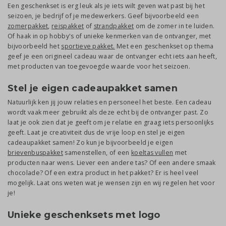
Een geschenkset is erg leuk als je iets wilt geven wat past bij het
seizoen, je bedrijf of je medewerkers. Geef bijvoorbeeld een
zomerpakket
,
reispakket
of
strandpakket
om de zomer in te luiden.
Of haak in op hobby's of unieke kenmerken van de ontvanger, met
bijvoorbeeld het
sportieve pakket.
Met een geschenkset op thema
geef je een origineel cadeau waar de ontvanger echt iets aan heeft,
met producten van toegevoegde waarde voor het seizoen.
Stel je eigen cadeaupakket samen
Natuurlijk ken jij jouw relaties en personeel het beste. Een cadeau
wordt vaak meer gebruikt als deze echt bij de ontvanger past. Zo
laat je ook zien dat je geeft om je relatie en graag iets persoonlijks
geeft. Laat je creativiteit dus de vrije loop en stel je eigen
cadeaupakket samen! Zo kun je bijvoorbeeld je eigen
brievenbuspakket
samenstellen, of een
koeltas vullen
met
producten naar wens. Liever een andere tas? Of een andere smaak
chocolade? Of een extra product in het pakket? Er is heel veel
mogelijk. Laat ons weten wat je wensen zijn en wij regelen het voor
je!
Unieke geschenksets met logo