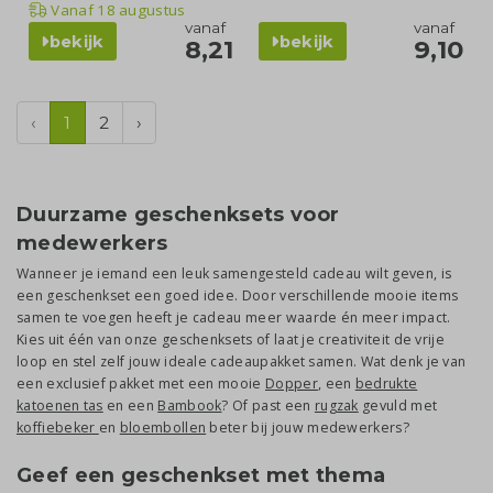
Vanaf
18 augustus
vanaf
vanaf
bekijk
bekijk
8,21
9,10
‹
1
2
›
Duurzame geschenksets voor
medewerkers
Wanneer je iemand een leuk samengesteld cadeau wilt geven, is
een geschenkset een goed idee. Door verschillende mooie items
samen te voegen heeft je cadeau meer waarde én meer impact.
Kies uit één van onze geschenksets of laat je creativiteit de vrije
loop en stel zelf jouw ideale cadeaupakket samen. Wat denk je van
een exclusief pakket met een mooie
Dopper
, een
bedrukte
katoenen tas
en een
Bambook
? Of past een
rugzak
gevuld met
koffiebeker
en
bloembollen
beter bij jouw medewerkers?
Geef een geschenkset met thema