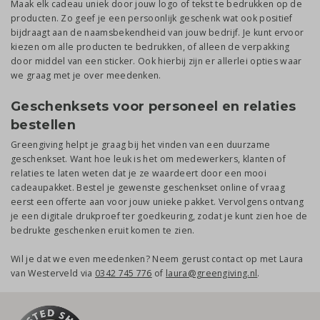
Maak elk cadeau uniek door jouw logo of tekst te bedrukken op de
producten. Zo geef je een persoonlijk geschenk wat ook positief
bijdraagt aan de naamsbekendheid van jouw bedrijf. Je kunt ervoor
kiezen om alle producten te bedrukken, of alleen de verpakking
door middel van een sticker. Ook hierbij zijn er allerlei opties waar
we graag met je over meedenken.
Geschenksets voor personeel en relaties
bestellen
Greengiving helpt je graag bij het vinden van een duurzame
geschenkset. Want hoe leuk is het om medewerkers, klanten of
relaties te laten weten dat je ze waardeert door een mooi
cadeaupakket. Bestel je gewenste geschenkset online of vraag
eerst een offerte aan voor jouw unieke pakket. Vervolgens ontvang
je een digitale drukproef ter goedkeuring, zodat je kunt zien hoe de
bedrukte geschenken eruit komen te zien.
Wil je dat we even meedenken? Neem gerust contact op met Laura
van Westerveld via
0342 745 776
of
laura@greengiving.nl
.