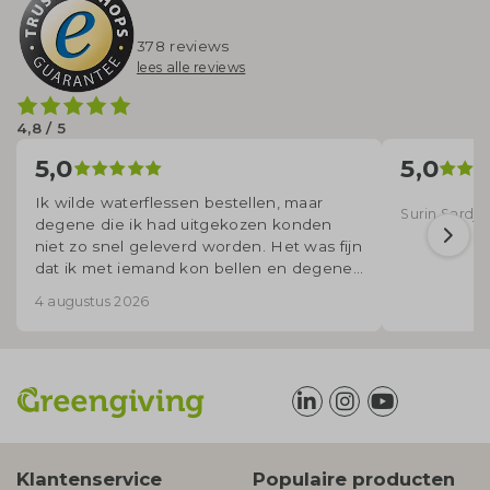
378 reviews
lees alle reviews
4,8 / 5
5,0
5,0
Ik wilde waterflessen bestellen, maar
Surin Sardjoe
degene die ik had uitgekozen konden
niet zo snel geleverd worden. Het was fijn
dat ik met iemand kon bellen en degene
voor mij uitzocht welke flessen wel op
4 augustus 2026
korte termijn geleverd konden worden.
Klantenservice
Populaire producten