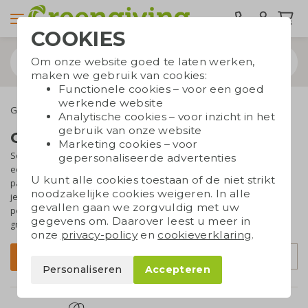
COOKIES
Om onze website goed te laten werken,
maken we gebruik van cookies:
Functionele cookies – voor een goed
werkende website
Geefmomenten
Geschenksets
Analytische cookies – voor inzicht in het
gebruik van onze website
Geschenksets bedrukken
Marketing cookies – voor
Soms wil je je relaties of personeel nét iets extra's geven. Dan is
gepersonaliseerde advertenties
een geschenkset een zeer goed idee! We hebben diverse
U kunt alle cookies toestaan of de niet strikt
pakketten met een thema, maar het is ook mogelijk om
noodzakelijke cookies weigeren. In alle
je
geschenkset
zelf samen te stellen
. Zo maak je een geschenk wat
gevallen gaan we zorgvuldig met uw
perfect aansluit bij jouw medewerkers of relaties! Wij helpen je
gegevens om. Daarover leest u meer in
graag met jouw ideale
duurzame geschenkset
.
onze
privacy-policy
en
cookieverklaring
.
Sorteer op
Filter
Personaliseren
Accepteren