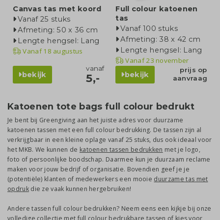
Canvas tas met koord
Full colour katoenen
tas
Vanaf 25 stuks
Vanaf 100 stuks
Afmeting: 50 x 36 cm
Afmeting: 38 x 42 cm
Lengte hengsel: Lang
Lengte hengsel: Lang
Vanaf
18 augustus
Vanaf
23 november
vanaf
prijs op
bekijk
bekijk
5,-
aanvraag
Katoenen tote bags full colour bedrukt
Je bent bij Greengiving aan het juiste adres voor duurzame
katoenen tassen met een full colour bedrukking. De tassen zijn al
verkrijgbaar in een kleine oplage vanaf 25 stuks, dus ook ideaal voor
het MKB. We kunnen de
katoenen tassen bedrukken
met je logo,
foto of persoonlijke boodschap. Daarmee kun je duurzaam reclame
maken voor jouw bedrijf of organisatie. Bovendien geef je je
(potentiële) klanten of medewerkers een mooie
duurzame tas met
opdruk
die ze vaak kunnen hergebruiken!
Andere tassen full colour bedrukken? Neem eens een kijkje bij onze
volledige collectie met
full colour bedrukbare tassen
of kies voor