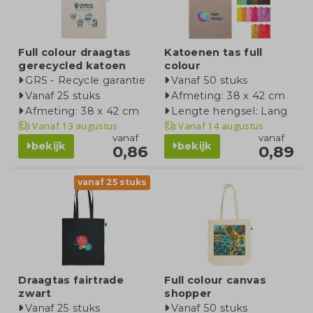
Full colour draagtas
Katoenen tas full
gerecycled katoen
colour
GRS - Recycle garantie
Vanaf 50 stuks
Vanaf 25 stuks
Afmeting: 38 x 42 cm
Afmeting: 38 x 42 cm
Lengte hengsel: Lang
Vanaf
13 augustus
Vanaf
14 augustus
vanaf
vanaf
bekijk
bekijk
0,86
0,89
vanaf 25 stuks
Draagtas fairtrade
Full colour canvas
zwart
shopper
Vanaf 25 stuks
Vanaf 50 stuks