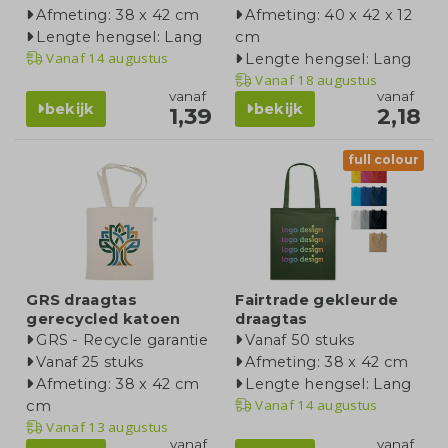
Afmeting: 38 x 42 cm
Afmeting: 40 x 42 x 12
Lengte hengsel: Lang
cm
Vanaf
14 augustus
Lengte hengsel: Lang
Vanaf
18 augustus
vanaf
vanaf
bekijk
bekijk
1,39
2,18
full colour
GRS draagtas
Fairtrade gekleurde
gerecycled katoen
draagtas
GRS - Recycle garantie
Vanaf 50 stuks
Vanaf 25 stuks
Afmeting: 38 x 42 cm
Afmeting: 38 x 42 cm
Lengte hengsel: Lang
Vanaf
14 augustus
cm
Vanaf
13 augustus
vanaf
vanaf