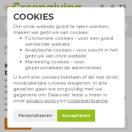
COOKIES
Om onze website goed te laten werken,
maken we gebruik van cookies:
Functionele cookies – voor een goed
werkende website
Duurzame tassen
Draagtassen
Katoenen tassen
Analytische cookies – voor inzicht in het
Full colour katoenen tassen
gebruik van onze website
Marketing cookies – voor
Katoenen tassen full colour
gepersonaliseerde advertenties
bedrukken
U kunt alle cookies toestaan of de niet strikt
Heb je een logo met meer dan vier kleuren of kleurverloop? Wil je
noodzakelijke cookies weigeren. In alle
een foto bedrukken op een tas? Dan is een
full colour bedrukking
gevallen gaan we zorgvuldig met uw
de beste optie. De tassen in deze collectie kunnen allemaal full
gegevens om. Daarover leest u meer in
colour worden bedrukt, op zowel de voor- als achterkant. Daarmee
onze
privacy-policy
en
cookieverklaring
.
valt je bedrijf zeker op. Heb je vragen of wil je dat we even
meedenken? Wij helpen je graag!
Personaliseren
Accepteren
Sorteer op
Filter