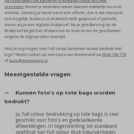
Het bedrukken van katoenen draagtasjes biedt dus veel
voordelen
. Bestel je bedrukte tassen daarom makkelijk via onze
website. Ontvang je liever eerst een offerte, dan is dat uiteraard
ook mogelijk. Nadat je je drukwerk hebt geüpload of gemaild,
sturen wij je een digitale drukproef. Na je goedkeuring op de
drukproef begint het drukproces en leveren we de geschenken
volgens de afgesproken levertijd.
Heb je nog vragen over Full colour katoenen tassen bedrukt met
logo? Neem contact op met Laura van Westerveld via
0342 745 776
of
laura@greengiving.nl
.
Meestgestelde vragen
Kunnen foto’s op tote bags worden
bedrukt?
Ja, full colour bedrukking op tote bags is zeer
geschikt voor foto’s en gedetailleerde
afbeeldingen. In tegenstelling tot standaard
zeefdruk kan full colour druk kleurverlopen,