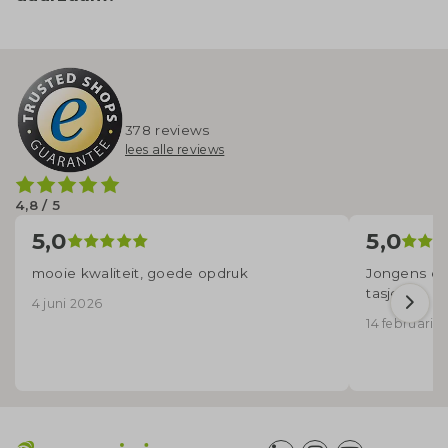
378 reviews
lees alle reviews
4,8 / 5
5,0
5,0
mooie kwaliteit, goede opdruk
Jongens en 
tasjes
4 juni 2026
14 februari 