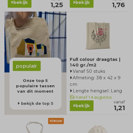
bekijk
bekijk
1,25
1,76
Full colour draagtas |
140 gr./m2
populair
Vanaf 50 stuks
Afmeting: 38 x 42 x 9
Onze top 5
cm
populaire tassen
Lengte hengsel: Lang
van dit moment
Vanaf
14 augustus
vanaf
bekijk de top 5
bekijk
1,21
nieuw