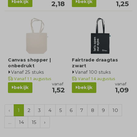
bekijk
bekijk
2,18
1,25
Canvas shopper |
Fairtrade draagtas
onbedrukt
zwart
Vanaf 25 stuks
Vanaf 100 stuks
Vanaf
11 augustus
Vanaf
14 augustus
vanaf
vanaf
bekijk
bekijk
1,52
1,09
‹
1
2
3
4
5
6
7
8
9
10
...
14
15
›