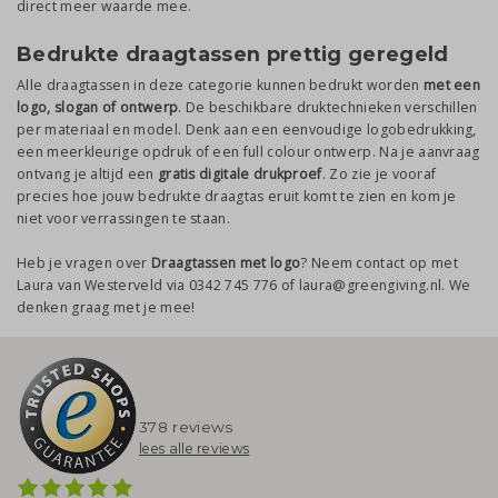
direct meer waarde mee.
Bedrukte draagtassen prettig geregeld
Alle draagtassen in deze categorie kunnen bedrukt worden
met een
logo, slogan of ontwerp
. De beschikbare druktechnieken verschillen
per materiaal en model. Denk aan een eenvoudige logobedrukking,
een meerkleurige opdruk of een full colour ontwerp. Na je aanvraag
ontvang je altijd een
gratis digitale drukproef
. Zo zie je vooraf
precies hoe jouw bedrukte draagtas eruit komt te zien en kom je
niet voor verrassingen te staan.
Heb je vragen over
Draagtassen met logo
? Neem contact op met
Laura van Westerveld via 0342 745 776 of laura@greengiving.nl. We
denken graag met je mee!
378 reviews
lees alle reviews