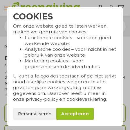
COOKIES
Om onze website goed te laten werken,
maken we gebruik van cookies:
Functionele cookies – voor een goed
werkende website
Duurzame tassen
Draagtassen
Analytische cookies – voor inzicht in het
gebruik van onze website
Draagtassen bedrukken
Marketing cookies – voor
Ben je op zoek naar
draagtassen met logo
voor je evenement of
gepersonaliseerde advertenties
organisatie? Bij Greengiving vind je allerlei soorten
bedrukte
U kunt alle cookies toestaan of de niet strikt
draagtassen
, van katoen en jute tot papier, canvas en vilt. Je gebruikt
noodzakelijke cookies weigeren. In alle
ze bijv. als beursartikel, verpakking, welkomstgeschenk of
gevallen gaan we zorgvuldig met uw
relatiegeschenk. Zo kies je eenvoudig een tas die past bij je merk,
gegevens om. Daarover leest u meer in
doelgroep en het moment waarop je deze wilt inzetten.
onze
privacy-policy
en
cookieverklaring
.
Katoenen tassen
Personaliseren
Accepteren