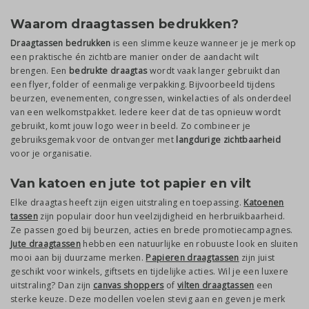
Waarom draagtassen bedrukken?
Draagtassen bedrukken
is een slimme keuze wanneer je je merk op
een praktische én zichtbare manier onder de aandacht wilt
brengen. Een
bedrukte draagtas
wordt vaak langer gebruikt dan
een flyer, folder of eenmalige verpakking. Bijvoorbeeld tijdens
beurzen, evenementen, congressen, winkelacties of als onderdeel
van een welkomstpakket. Iedere keer dat de tas opnieuw wordt
gebruikt, komt jouw logo weer in beeld. Zo combineer je
gebruiksgemak voor de ontvanger met
langdurige zichtbaarheid
voor je organisatie.
Van katoen en jute tot papier en vilt
Elke draagtas heeft zijn eigen uitstraling en toepassing.
Katoenen
tassen
zijn populair door hun veelzijdigheid en herbruikbaarheid.
Ze passen goed bij beurzen, acties en brede promotiecampagnes.
Jute draagtassen
hebben een natuurlijke en robuuste look en sluiten
mooi aan bij duurzame merken.
Papieren draagtassen
zijn juist
geschikt voor winkels, giftsets en tijdelijke acties. Wil je een luxere
uitstraling? Dan zijn
canvas shoppers
of
vilten draagtassen
een
sterke keuze. Deze modellen voelen stevig aan en geven je merk