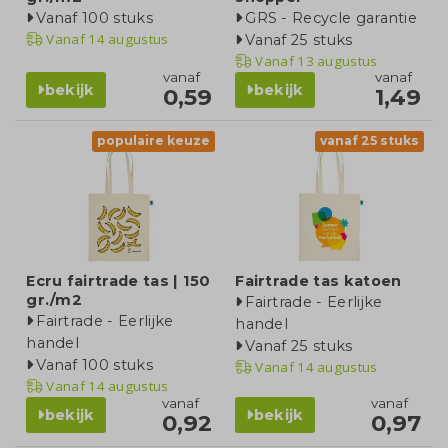
Vanaf 100 stuks
GRS - Recycle garantie
Vanaf
14 augustus
Vanaf 25 stuks
Vanaf
13 augustus
vanaf
vanaf
bekijk
bekijk
0,59
1,49
populaire keuze
vanaf 25 stuks
Ecru fairtrade tas | 150
Fairtrade tas katoen
gr./m2
Fairtrade - Eerlijke
Fairtrade - Eerlijke
handel
handel
Vanaf 25 stuks
Vanaf 100 stuks
Vanaf
14 augustus
Vanaf
14 augustus
vanaf
vanaf
bekijk
bekijk
0,92
0,97