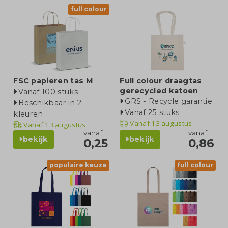
full colour
FSC papieren tas M
Full colour draagtas
gerecycled katoen
Vanaf 100 stuks
GRS - Recycle garantie
Beschikbaar in 2
Vanaf 25 stuks
kleuren
Vanaf
13 augustus
Vanaf
13 augustus
vanaf
vanaf
bekijk
bekijk
0,25
0,86
populaire keuze
full colour