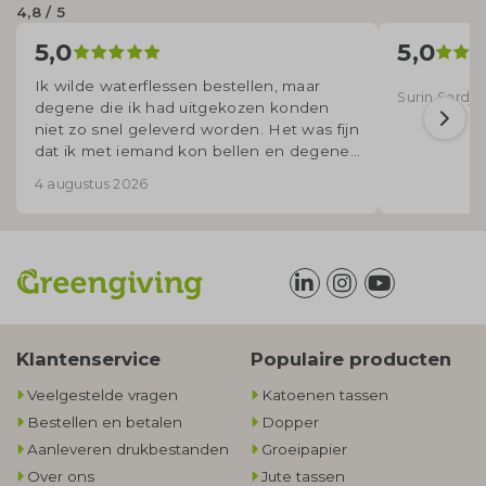
4,8 / 5
5,0
5,0
Ik wilde waterflessen bestellen, maar
Surin Sardjoe
degene die ik had uitgekozen konden
niet zo snel geleverd worden. Het was fijn
dat ik met iemand kon bellen en degene
voor mij uitzocht welke flessen wel op
4 augustus 2026
korte termijn geleverd konden worden.
Klantenservice
Populaire producten
Veelgestelde vragen
Katoenen tassen
Bestellen en betalen
Dopper
Aanleveren drukbestanden
Groeipapier
Over ons
Jute tassen