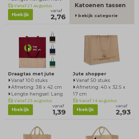
Katoenen tassen
Vanaf
21 augustus
vanaf
bekijk
2,76
bekijk categorie
Draagtas met jute
Jute shopper
Vanaf 100 stuks
Vanaf 50 stuks
Afmeting: 38 x 42 cm
Afmeting: 40 x 32.5 x
Lengte hengsel: Lang
17 cm
Vanaf
25 augustus
Vanaf
14 augustus
vanaf
vanaf
bekijk
bekijk
1,39
2,93