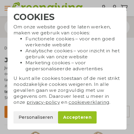
COOKIES
Om onze website goed te laten werken,
maken we gebruik van cookies:
Functionele cookies – voor een goed
werkende website
Duurzame tassen
Draagtassen
Jute tassen
Analytische cookies – voor inzicht in het
gebruik van onze website
Jute tassen bedrukken
Marketing cookies – voor
Jute tassen zijn alleskunners. Ze zijn
stevig
,
duurzaam
en hebben
gepersonaliseerde advertenties
ook nog eens een mooie,
natuurlijke uitstraling
. Onze eco jute
U kunt alle cookies toestaan of de niet strikt
tassen zijn gemaakt van plantaardige vezels die tot sterke draden
noodzakelijke cookies weigeren. In alle
zijn gesponnen. Ze kunnen worden
bedrukt met je logo of
gevallen gaan we zorgvuldig met uw
tekst
voor een leuk en effectief relatiegeschenk. Heb je vragen?
gegevens om. Daarover leest u meer in
Stel ze gerust, onze productspecialist helpt je graag!
onze
privacy-policy
en
cookieverklaring
.
Sorteer op
Filter
Personaliseren
Accepteren