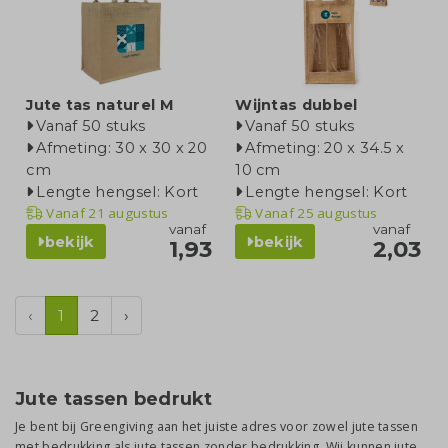
Jute tas naturel M
Wijntas dubbel
Vanaf 50 stuks
Vanaf 50 stuks
Afmeting: 30 x 30 x 20
Afmeting: 20 x 34.5 x
cm
10 cm
Lengte hengsel: Kort
Lengte hengsel: Kort
Vanaf
21 augustus
Vanaf
25 augustus
vanaf
vanaf
bekijk
bekijk
1,93
2,03
‹
1
2
›
Jute tassen bedrukt
Je bent bij Greengiving aan het juiste adres voor zowel jute tassen
met bedrukking als jute tassen zonder bedrukking. Wij kunnen jute