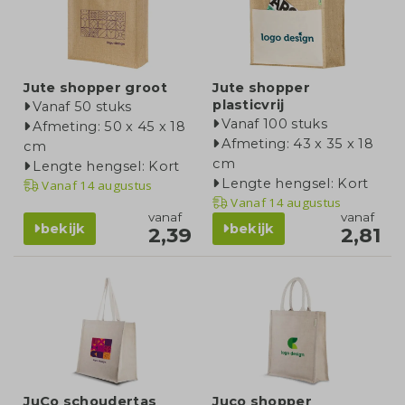
Jute shopper groot
Jute shopper
plasticvrij
Vanaf 50 stuks
Vanaf 100 stuks
Afmeting: 50 x 45 x 18
Afmeting: 43 x 35 x 18
cm
cm
Lengte hengsel: Kort
Lengte hengsel: Kort
Vanaf
14 augustus
Vanaf
14 augustus
vanaf
vanaf
bekijk
bekijk
2,39
2,81
JuCo schoudertas
Juco shopper