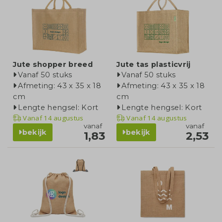
Jute shopper breed
Jute tas plasticvrij
Vanaf 50 stuks
Vanaf 50 stuks
Afmeting: 43 x 35 x 18
Afmeting: 43 x 35 x 18
cm
cm
Lengte hengsel: Kort
Lengte hengsel: Kort
Vanaf
14 augustus
Vanaf
14 augustus
vanaf
vanaf
bekijk
bekijk
1,83
2,53