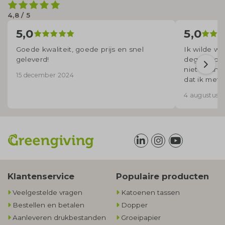
4,8 / 5
5,0
5,0
Goede kwaliteit, goede prijs en snel
Ik wilde wa
geleverd!
degene die
niet zo sne
15 december 2024
dat ik met
voor mij ui
4 augustus 
korte term
Klantenservice
Populaire producten
Veelgestelde vragen
Katoenen tassen
Bestellen en betalen
Dopper
Aanleveren drukbestanden
Groeipapier