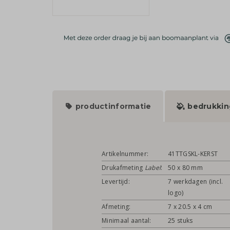
productinformatie
bedrukkin
Artikelnummer:
41TTGSKL-KERST
Drukafmeting
Label
:
50 x 80 mm
Levertijd:
7 werkdagen (incl.
logo)
Afmeting:
7 x 20.5 x 4 cm
Minimaal aantal:
25 stuks