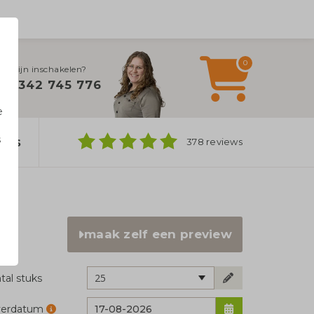
0
ulplijn inschakelen?
0342 745 776
e
s
ers
378 reviews
n
maak zelf een preview
25
tal stuks
verdatum