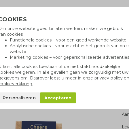
COOKIES
Om onze website goed te laten werken, maken we gebruik
H
van cookies:
Functionele cookies – voor een goed werkende website
Analytische cookies – voor inzicht in het gebruik van onz
website
Marketing cookies – voor gepersonaliseerde advertentie
r
Katoenen tassen
Pennen
Dopp
U kunt alle cookies toestaan of de niet strikt noodzakelijke
cookies weigeren. In alle gevallen gaan we zorgvuldig met uw
Geschenkpakketten
Tiny Tony's kerstgeschenk klein
gegevens om. Daarover leest u meer in onze
privacy-policy
e
cookieverklaring
.
geschenk klein
Personaliseren
Accepteren
Aan
Le