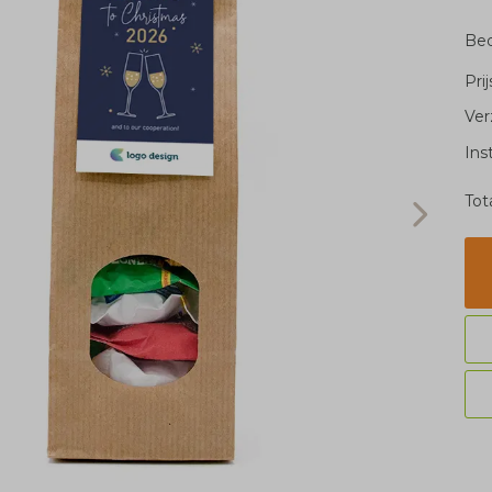
Bed
Pri
Ver
Ins
Tot