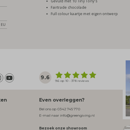
Gevuld met 10 Tiny Tony's
Fairtrade chocolade
Full colour kaartje met eigen ontwerp
 EU
9.6
9.6 op 10 - 378 reviews
ten
Even overleggen?
Bel ons op
0342 745 770
E-mail naar
info@greengiving.nl
Bezoek onze showroom