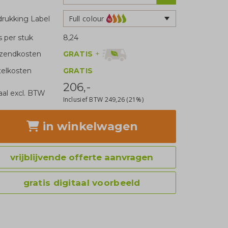
Full colour
rukking Label
js per stuk
8,24
GRATIS
+
zendkosten
telkosten
GRATIS
206,-
aal excl. BTW
Inclusief BTW
249,26
(21%)
in winkelwagen
vrijblijvende offerte aanvragen
gratis digitaal voorbeeld