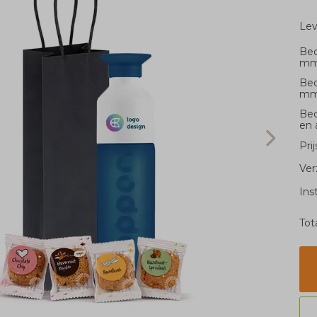
Le
Bed
m
Bed
m
Bed
en 
Pri
Ver
Ins
Tot