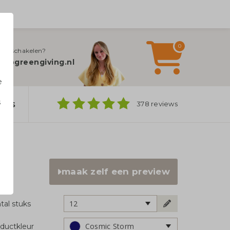
0
jn inschakelen?
fo@greengiving.nl
e
s
ers
378 reviews
n
maak zelf een preview
12
tal stuks
Cosmic Storm
ductkleur