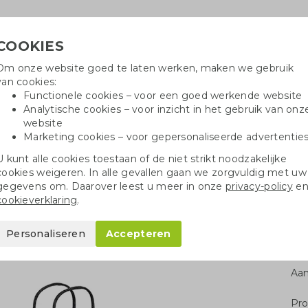
COOKIES
Om onze website goed te laten werken, maken we gebruik
Hulpli
van cookies:
in
Functionele cookies – voor een goed werkende website
Analytische cookies – voor inzicht in het gebruik van onz
website
Marketing cookies – voor gepersonaliseerde advertentie
r
Katoenen tassen
Pennen
Dopp
U kunt alle cookies toestaan of de niet strikt noodzakelijke
cookies weigeren. In alle gevallen gaan we zorgvuldig met uw
 koekjes
gegevens om. Daarover leest u meer in onze
privacy-policy
e
cookieverklaring
.
es
Personaliseren
Accepteren
Aan
Pro