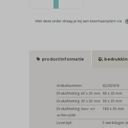
productinformatie
bedrukkin
Artikelnummer:
62202618
Drukafmeting
60 x 35 mm
:
60 x 35 mm
Drukafmeting
30 x 35 mm
:
30 x 35 mm
Drukafmeting
Voor- en
180 x 35 mm
achterzijde
:
Levertijd:
5 werkdagen (i