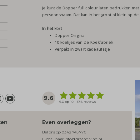
Je kunt de Dopper full colour laten bedrukken met j
persoonsnaam. Dat kan in het groot of klein op de
In het kort
Dopper Original
10 koekjes van De Koekfabriek
Verpakt in zwart cadeautasje
9.6
9.6 op 10 - 378 reviews
ten
Even overleggen?
Bel ons op
0342 745 770
E-mail naar
info@greengiving.nl