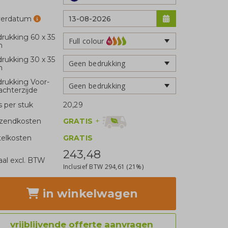
verdatum
rukking 60 x 35
Full colour
m
rukking 30 x 35
Geen bedrukking
m
rukking Voor-
Geen bedrukking
achterzijde
js per stuk
20,29
GRATIS
+
zendkosten
telkosten
GRATIS
243,48
aal excl. BTW
Inclusief BTW
294,61
(21%)
in winkelwagen
vrijblijvende offerte aanvragen