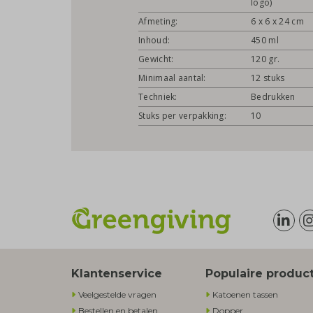
logo)
Afmeting:
6 x 6 x 24 cm
Inhoud:
450 ml
Gewicht:
120 gr.
Minimaal aantal:
12 stuks
Techniek:
Bedrukken
Stuks per verpakking:
10
Klantenservice
Populaire produc
Veelgestelde vragen
Katoenen tassen
Bestellen en betalen
Dopper