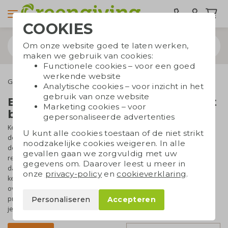
COOKIES
Om onze website goed te laten werken,
maken we gebruik van cookies:
Functionele cookies – voor een goed
werkende website
Geefmomenten
Kerstgeschenken
Speciale geschenken
Analytische cookies – voor inzicht in het
gebruik van onze website
Bijzondere kerstgeschenken met
Marketing cookies – voor
bedrukking
gepersonaliseerde advertenties
Kerstpakketten en eindejaarsgeschenken horen bij de zakelijke
U kunt alle cookies toestaan of de niet strikt
decembergewoontes van Nederland. Dat blijft. Wat verandert is
noodzakelijke cookies weigeren. In alle
de vorm en inhoud. Uit onderzoek blijkt dat mensen
gevallen gaan we zorgvuldig met uw
relatiegeschenken waarderen, mits het producten zijn die
gegevens om. Daarover leest u meer in
daadwerkelijk iets toevoegen en van voldoende kwaliteit zijn. Een
onze
privacy-policy
en
cookieverklaring
.
kerstgeschenk moet ergens over gaan, een boodschap
overbrengen en de ontvanger een goed gevoel geven. Dat is
precies wat onze blikvangers doen. Advies nodig? Wij staan voor
Personaliseren
Accepteren
je klaar!