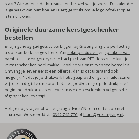
staat? Wie weet is de
bureaukalender
wel wat je zoekt. De kalender
is gemaakt van bamboe en is erg geschikt om je logo of tekst op te
laten drukken.
Originele duurzame kerstgeschenken
bestellen
Er zijn genoeg gadgets te verkrijgen bij Greengiving die perfect zijn
als bijzonder kerstgeschenk. Van
solar producten
en
speakers van
bamboe
tot een
gerecyclede backpack
van PET-flessen. Je kunt je
kerstgeschenken heel makkelijk online via onze website bestellen.
Ontvang je liever eerst een offerte, dan is dat uiteraard ook
mogelijk. Nadat je je drukwerk hebt geupload of ge-e-maild, sturen
wij je een digitale drukproef. Na je goedkeuring op de drukproef
begint het drukproces en leveren we de geschenken volgens de
afgesproken levertijd.
Heb je nog vragen of wil je graag advies? Neem contact op met
Laura van Westerveld via
0342 745 776
of
laura@greengiving.nl
.