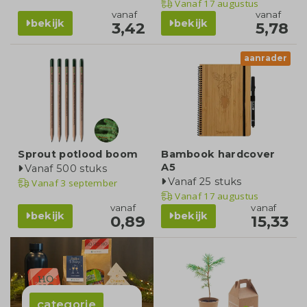
Vanaf
17 augustus
vanaf
vanaf
bekijk
bekijk
3,42
5,78
aanrader
Sprout potlood boom
Bambook hardcover
A5
Vanaf 500 stuks
Vanaf 25 stuks
Vanaf
3 september
Vanaf
17 augustus
vanaf
vanaf
bekijk
bekijk
0,89
15,33
categorie