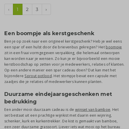
‹
1
2
3
›
Een boompje als kerstgeschenk
Ben je op zoek naar een origineel kerstgeschenk? Heb je wel eens
een spar of een hulst door de brievenbus gekregen? Het
boompje
zit in een fraai vormgegeven verpakking, die helemaal ontworpen
kan worden naar je wensen. Zo kun je er bijvoorbeeld een mooie
kerstboodschap op zetten voor je medewerkers, relaties of klanten.
Op een andere manier een spar cadeau doen? Dat kan met het
bijzondere
Sprout potlood
. Het stompje bevat een capsule met
zaadjes die je relaties of medewerkers kunnen planten.
Duurzame eindejaarsgeschenken met
bedrukking
Een ander mooi duurzaam cadeau is de
wijnset van bamboe
. Het
set bestaat uit een prachtige wijnkist met daarin een wijnring,
schenker, kurk en kurkentrekker. De kist is gemaakt van bamboe,
een zeer duurzame grassoort. Liever iets wat mooi op het bureau