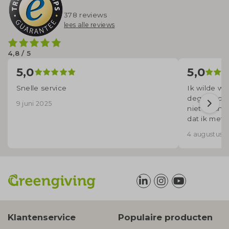
378 reviews
lees alle reviews
4,8 / 5
5,0
5,0
Snelle service
Ik wilde wa
degene die
9 juni 2025
niet zo sne
dat ik met
voor mij ui
4 augustus 
korte term
Klantenservice
Populaire producten