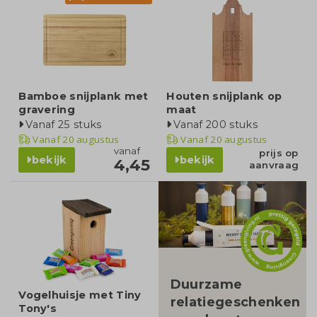
Bamboe snijplank met
Houten snijplank op
gravering
maat
Vanaf 25 stuks
Vanaf 200 stuks
Vanaf
20 augustus
Vanaf
20 augustus
vanaf
prijs op
bekijk
bekijk
4,45
aanvraag
blog
Duurzame
Vogelhuisje met Tiny
relatiegeschenken
Tony's