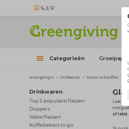
Categorieën
Groeipapie
Greengiving.nl
Drinkwaren
Glazen en karaffen
Gla
Drinkwaren
Top 5 populaire flessen
Laat je 
meegaat 
Doppers
of tekst
Waterflessen
Koffiebekers to go
16 prod