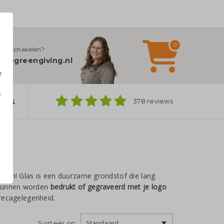
0
jn inschakelen?
fo@greengiving.nl
e
s
ers
378 reviews
n
azen! Glas is een duurzame grondstof die lang
e kunnen worden
bedrukt of gegraveerd met je logo
orecagelegenheid.
Sorteer op