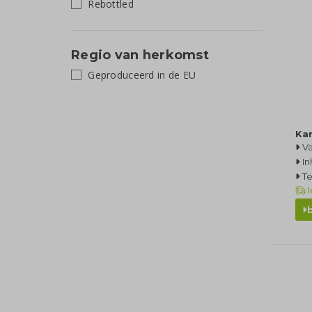
Rebottled
Regio van herkomst
Geproduceerd in de EU
Kar
Va
In
Te
l