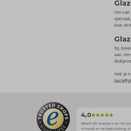
Gla
Om van j
speciaal
luxe uits
Glaz
Bij Gree
aan. Ver
drukproe
Heb je 
laura@gr
4,0
Beschrijft precies wat het p
inhoudt en de bedrukking zi