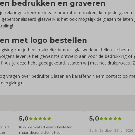
zen bedrukken en graveren
e relatiegeschenk de ideale promotie te maken, kun je de glazen 
, gepersonaliseerd glaswerk is het ook mogelijk de glazen te laten
traling!
en met logo bestellen
ngiving kun je heel makkelijk bedrukt glaswerk bestellen. Je bestelt 
volgens lever je het gewenste ontwerp aan voor de bedrukking of g
f. Als je deze hebt goedgekeurd, starten wij met het drukproces. Z
nog vragen over bedrukte Glazen en karaffen? Neem contact op me
eengiving.nl
.
5,0
5,0
roduct
Ik wilde waterflessen bestellen,
Surin Sardjoe · 25 juli 2026
t er
maar degene die ik had