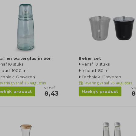
af en waterglas in één
Beker set
naf 10 stuks
Vanaf 10 stuks
houd: 1000 ml
Inhoud: 80 ml
chniek: Graveren
Techniek: Graveren
evering vanaf
18 augustus
levering vanaf
25 augustus
vanaf
va
bekijk product
bekijk product
8,43
8