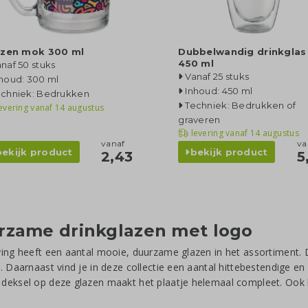
azen mok 300 ml
Dubbelwandig drinkglas
450 ml
naf 50 stuks
Vanaf 25 stuks
houd: 300 ml
Inhoud: 450 ml
echniek: Bedrukken
Techniek: Bedrukken of
evering vanaf
14 augustus
graveren
levering vanaf
14 augustus
vanaf
va
bekijk product
bekijk product
2,43
5
rzame drinkglazen met logo
ing heeft een aantal mooie, duurzame glazen in het assortiment. De 
. Daarnaast vind je in deze collectie een aantal hittebestendige en
eksel op deze glazen maakt het plaatje helemaal compleet. Ook k