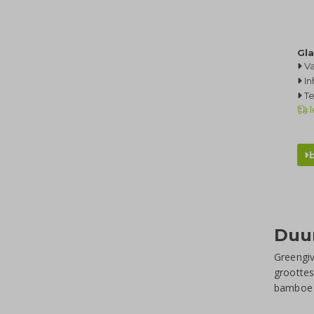
Gl
Va
In
T
l
Duu
Greengiv
groottes
bamboe d