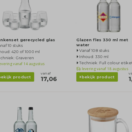
nkenset gerecycled glas
Glazen fles 330 ml met
water
naf 10 stuks
Vanaf 108 stuks
houd: 420 of 1000 ml
Inhoud: 330 ml
chniek: Graveren
Techniek: Full colour etike
evering vanaf
14 augustus
levering vanaf
18 augustus
vanaf
v
bekijk product
bekijk product
17,06
1