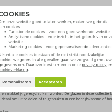
COOKIES
Om onze website goed te laten werken, maken we gebruik
Hulpli
van cookies:
in
Functionele cookies – voor een goed werkende website
Analytische cookies – voor inzicht in het gebruik van onz
website
Marketing cookies – voor gepersonaliseerde advertentie
r
Katoenen tassen
Pennen
Dopp
U kunt alle cookies toestaan of de niet strikt noodzakelijke
cookies weigeren. In alle gevallen gaan we zorgvuldig met uw
gegevens om. Daarover leest u meer in onze
privacy-policy
e
cookieverklaring
.
zen en karaffen bedrukken
Personaliseren
Accepteren
medewerkers of relaties
in stijl water drinken
met deze prachtige gl
en makkelijk gerecycled kan worden. De glazen in deze collecti
. Ideaal om uit te delen of te gebruiken in een bedrijfskantine of h
ucten