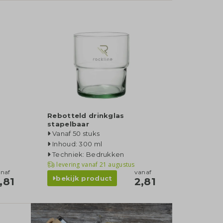
Rebotteld drinkglas
stapelbaar
Vanaf 50 stuks
Inhoud: 300 ml
Techniek: Bedrukken
levering vanaf
21 augustus
naf
vanaf
bekijk product
,81
2,81