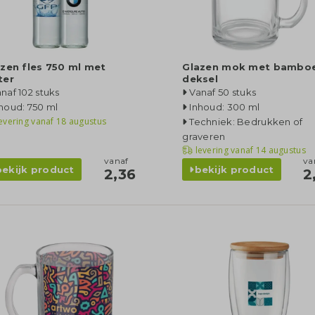
zen fles 750 ml met
Glazen mok met bambo
ter
deksel
naf 102 stuks
Vanaf 50 stuks
houd: 750 ml
Inhoud: 300 ml
evering vanaf
18 augustus
Techniek: Bedrukken of
graveren
levering vanaf
14 augustus
vanaf
va
bekijk product
bekijk product
2,36
2