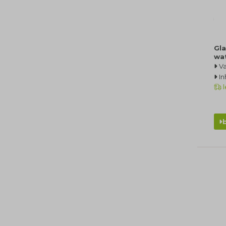
Gla
wa
Va
In
l