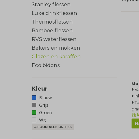
Stanley flessen
Luxe drinkflessen
Thermosflessen
Bamboe flessen
RVS waterflessen
Bekers en mokken
Glazen en karaffen
Eco bidons
Mok
Kleur
Va
In
Blauw
T
Grijs
gra
Groen
l
Wit
TOON ALLE OPTIES