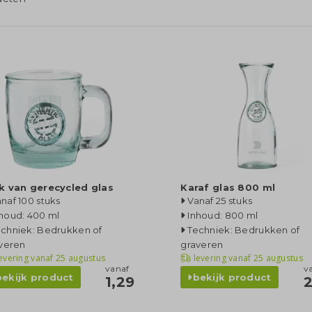
 van gerecycled glas
Karaf glas 800 ml
naf 100 stuks
Vanaf 25 stuks
houd: 400 ml
Inhoud: 800 ml
echniek: Bedrukken of
Techniek: Bedrukken of
veren
graveren
evering vanaf
25 augustus
levering vanaf
25 augustus
vanaf
v
bekijk product
bekijk product
1,29
2