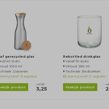
af gerecycled glas
Rebottled drinkglas
naf 40 stuks
Vanaf 50 stuks
houd: 1000 ml
Inhoud: 280 ml
chniek: Graveren
Techniek: Bedrukken
evering vanaf
18 augustus
levering vanaf
21 augustus
vanaf
va
bekijk product
bekijk product
3,25
2