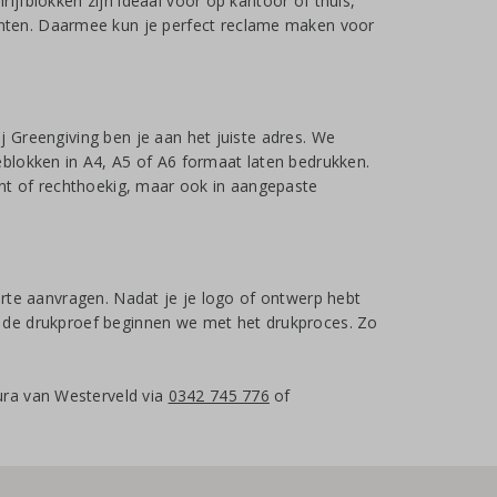
rijfblokken zijn ideaal voor op kantoor of thuis,
nten. Daarmee kun je perfect reclame maken voor
j Greengiving ben je aan het juiste adres. We
ieblokken in A4, A5 of A6 formaat laten bedrukken.
nt of rechthoekig, maar ook in aangepaste
ferte aanvragen. Nadat je je logo of ontwerp hebt
op de drukproef beginnen we met het drukproces. Zo
ura van Westerveld via
0342 745 776
of