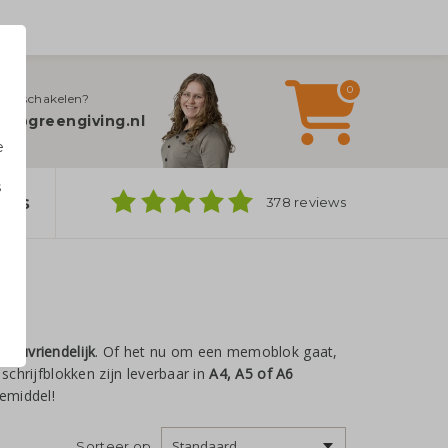
0
jn inschakelen?
fo@greengiving.nl
e
s
ers
378 reviews
n
ilieuvriendelijk
. Of het nu om een memoblok gaat,
 schrijfblokken zijn leverbaar in
A4, A5 of A6
emiddel!
Sorteer op