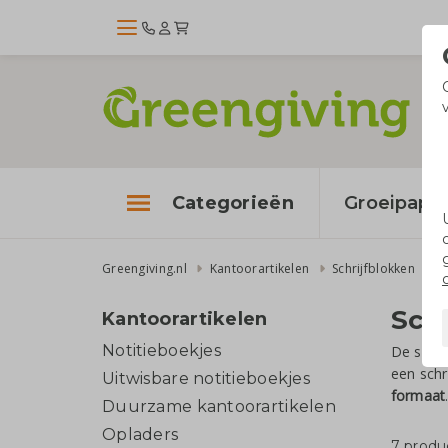
Categorieën
Groeipapie
Greengiving.nl
Kantoorartikelen
Schrijfblokken
Sch
Kantoorartikelen
Notitieboekjes
De schri
een schr
Uitwisbare notitieboekjes
formaat
Duurzame kantoorartikelen
Opladers
7 produ