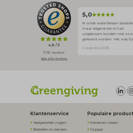
5,0
Ik wilde waterflessen bestelle
maar degene die ik had
uitgekozen konden niet zo s
geleverd worden. Het was fij
ik met iemand kon bellen en
4,8 / 5
4 augustus 2026
degene voor mij uitzocht we
378 reviews
flessen wel op korte termijn
lees alle reviews
geleverd konden worden.
Klantenservice
Populaire produc
Veelgestelde vragen
Katoenen tassen
Bestellen en betalen
Dopper