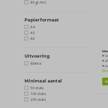
80 gr./m2
Papierformaat
A4
A5
A6
Me
Uitvoering
Va
Af
Blanco
Aa
l
Minimaal aantal
50 stuks
100 stuks
250 stuks