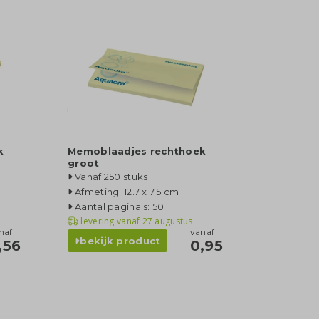
k
Memoblaadjes rechthoek
groot
Vanaf 250 stuks
Afmeting: 12.7 x 7.5 cm
Aantal pagina's: 50
levering vanaf
27 augustus
naf
vanaf
bekijk product
,56
0,95