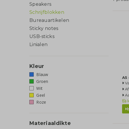
Speakers
Schrijfblokken
Bureauartikelen
Sticky notes
USB-sticks
Linialen
Kleur
Blauw
A5 
Groen
Va
Wit
Af
Geel
Aa
l
Roze
Materiaaldikte