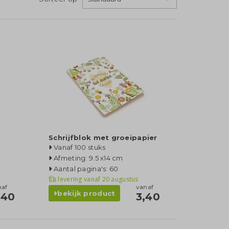
Schrijfblok met groeipapier
Vanaf 100 stuks
Afmeting: 9.5 x14 cm
Aantal pagina's: 60
levering vanaf
20 augustus
naf
vanaf
bekijk product
,40
3,40