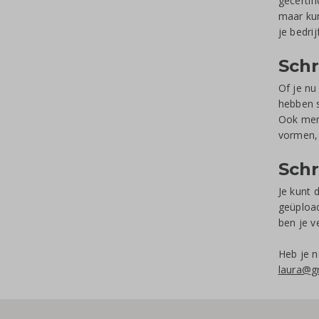
gecertif
maar ku
je bedrij
Schr
Of je nu
hebben s
Ook memo
vormen, 
Schr
Je kunt 
geüpload
ben je v
Heb je n
laura@gr