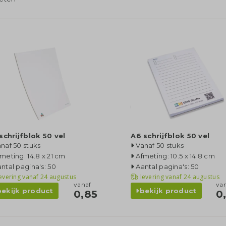
schrijfblok 50 vel
A6 schrijfblok 50 vel
naf 50 stuks
Vanaf 50 stuks
meting: 14.8 x 21 cm
Afmeting: 10.5 x 14.8 cm
ntal pagina's: 50
Aantal pagina's: 50
evering vanaf
24 augustus
levering vanaf
24 augustus
vanaf
va
bekijk product
bekijk product
0,85
0