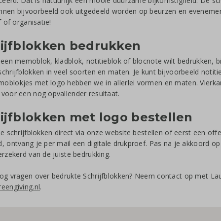
iceerd. Dat is natuurlijk een mooie duurzame bijkomstigheid. De sch
nnen bijvoorbeeld ook uitgedeeld worden op beurzen en eveneme
f of organisatie!
ijfblokken bedrukken
 een memoblok, kladblok, notitieblok of blocnote wilt bedrukken, bi
chrijfblokken in veel soorten en maten. Je kunt bijvoorbeeld notit
blokjes met logo hebben we in allerlei vormen en maten. Vierka
voor een nog opvallender resultaat.
ijfblokken met logo bestellen
de schrijfblokken direct via onze website bestellen of eerst een of
, ontvang je per mail een digitale drukproef. Pas na je akkoord 
erzekerd van de juiste bedrukking.
og vragen over bedrukte Schrijfblokken? Neem contact op met La
eengiving.nl
.