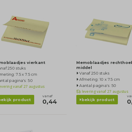
moblaadjes vierkant
Memoblaadjes rechthoe
middel
naf 250 stuks
Vanaf 250 stuks
meting: 7.5 x 7.5 cm
Afmeting: 10 x 7.5 cm
ntal pagina's: 50
Aantal pagina's: 50
evering vanaf
27 augustus
levering vanaf
27 augustus
vanaf
va
bekijk product
bekijk product
0,44
0