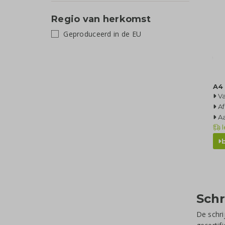
Regio van herkomst
Geproduceerd in de EU
A4 
Va
Af
Aa
l
Schr
De schri