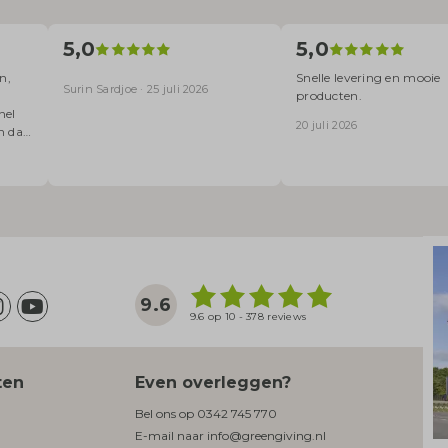
5,0
5,0
n,
Snelle levering en mooie
Surin Sardjoe · 25 juli 2026
producten.
nel
20 juli 2026
n dat
lke
9.6
9.6 op 10 - 378 reviews
ten
Even overleggen?
Bel ons op
0342 745 770
E-mail naar
info@greengiving.nl