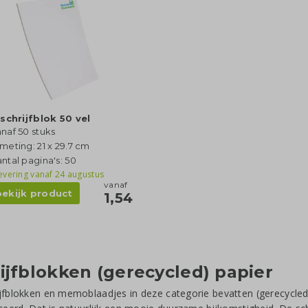
schrijfblok 50 vel
naf 50 stuks
meting: 21 x 29.7 cm
ntal pagina's: 50
evering vanaf
24 augustus
vanaf
bekijk product
1,54
ijfblokken (gerecycled) papier
jfblokken en memoblaadjes in deze categorie bevatten (gerecycled