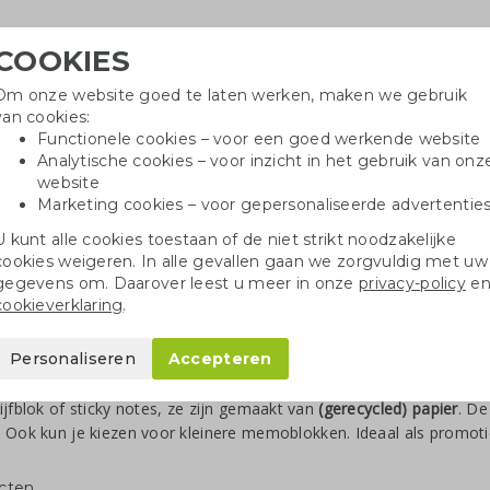
COOKIES
Om onze website goed te laten werken, maken we gebruik
Hulpli
van cookies:
in
Functionele cookies – voor een goed werkende website
Analytische cookies – voor inzicht in het gebruik van onz
website
Marketing cookies – voor gepersonaliseerde advertentie
r
Katoenen tassen
Pennen
Dopp
U kunt alle cookies toestaan of de niet strikt noodzakelijke
cookies weigeren. In alle gevallen gaan we zorgvuldig met uw
gegevens om. Daarover leest u meer in onze
privacy-policy
e
cookieverklaring
.
rijfblokken bedrukken
Personaliseren
Accepteren
jfblokken van Greengiving hebben een strakke bedrukking en zijn
m
ijfblok of sticky notes, ze zijn gemaakt van
(gerecycled) papier
. De
. Ook kun je kiezen voor kleinere memoblokken. Ideaal als promoti
cten