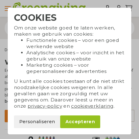
COOKIES
Om onze website goed te laten werken,
maken we gebruik van cookies:
Functionele cookies – voor een goed
werkende website
Drinkwaren
Waterflessen
Analytische cookies – voor inzicht in het
gebruik van onze website
Waterflessen bedrukken
Marketing cookies – voor
Een
waterflesje met je logo of slogan
is altijd leuk om uit te delen of
gepersonaliseerde advertenties
als relatiegeschenk weg te geven. Als je je logo of tekst erop laat
U kunt alle cookies toestaan of de niet strikt
bedrukken, is het plaatje helemaal compleet. Waterflesjes als
noodzakelijke cookies weigeren. In alle
promotiemiddel zijn
erg praktisch
en de ontvangers zullen er zeker
gevallen gaan we zorgvuldig met uw
blij mee zijn. Bekijk de waterflessen in deze categorie en
zet je
gegevens om. Daarover leest u meer in
bedrijf in de spotlights
met een bedrukte fles!
onze
privacy-policy
en
cookieverklaring
.
Sorteer op
Filter
Personaliseren
Accepteren