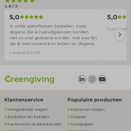
4,8 / 5
5,0
5,0
Ik wilde waterflessen bestellen, maar
Surin Sardjoe
degene die ik had uitgekozen konden
niet zo snel geleverd worden. Het was fijn
dat ik met iemand kon bellen en degene
voor mij uitzocht welke flessen wel op
4 augustus 2026
korte termijn geleverd konden worden.
Klantenservice
Populaire producten
Veelgestelde vragen
Katoenen tassen
Bestellen en betalen
Dopper
Aanleveren drukbestanden
Groeipapier