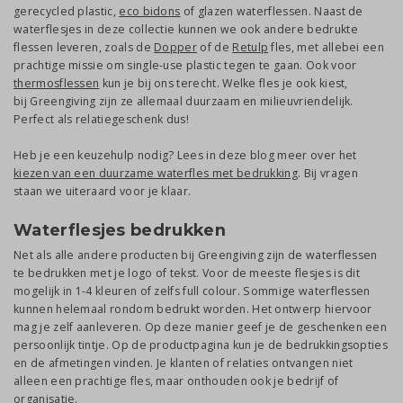
gerecycled plastic,
eco bidons
of glazen waterflessen. Naast de
waterflesjes in deze collectie kunnen we ook andere bedrukte
flessen leveren, zoals de
Dopper
of de
Retulp
fles, met allebei een
prachtige missie om single-use plastic tegen te gaan. Ook voor
thermosflessen
kun je bij ons terecht. Welke fles je ook kiest,
bij Greengiving zijn ze allemaal duurzaam en milieuvriendelijk.
Perfect als relatiegeschenk dus!
Heb je een keuzehulp nodig? Lees in deze blog meer over het
kiezen van een duurzame waterfles met bedrukking
. Bij vragen
staan we uiteraard voor je klaar.
Waterflesjes bedrukken
Net als alle andere producten bij Greengiving zijn de waterflessen
te bedrukken met je logo of tekst. Voor de meeste flesjes is dit
mogelijk in 1-4 kleuren of zelfs full colour. Sommige waterflessen
kunnen helemaal rondom bedrukt worden. Het ontwerp hiervoor
mag je zelf aanleveren. Op deze manier geef je de geschenken een
persoonlijk tintje. Op de productpagina kun je de bedrukkingsopties
en de afmetingen vinden. Je klanten of relaties ontvangen niet
alleen een prachtige fles, maar onthouden ook je bedrijf of
organisatie.