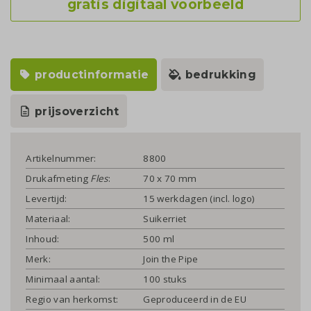
gratis digitaal voorbeeld
productinformatie
bedrukking
prijsoverzicht
Artikelnummer:
8800
Drukafmeting
Fles
:
70 x 70 mm
Levertijd:
15 werkdagen (incl. logo)
Materiaal:
Suikerriet
Inhoud:
500 ml
Merk:
Join the Pipe
Minimaal aantal:
100 stuks
Regio van herkomst:
Geproduceerd in de EU