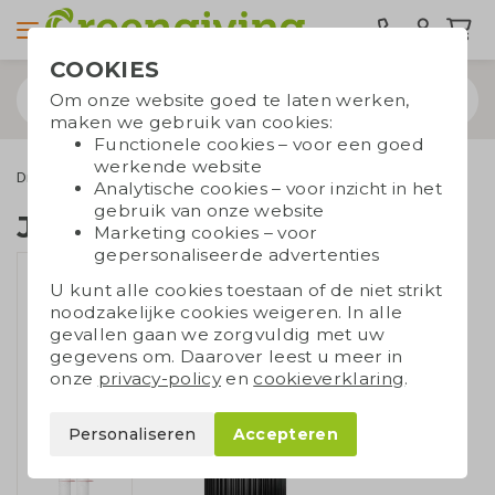
COOKIES
Om onze website goed te laten werken,
maken we gebruik van cookies:
Functionele cookies – voor een goed
werkende website
Drinkwaren
Waterflessen
Join the Pipe fles
Analytische cookies – voor inzicht in het
gebruik van onze website
Join the Pipe fles
Marketing cookies – voor
gepersonaliseerde advertenties
U kunt alle cookies toestaan of de niet strikt
noodzakelijke cookies weigeren. In alle
gevallen gaan we zorgvuldig met uw
gegevens om. Daarover leest u meer in
onze
privacy-policy
en
cookieverklaring
.
Personaliseren
Accepteren