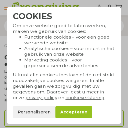
COOKIES
Om onze website goed te laten werken,
maken we gebruik van cookies:
Functionele cookies – voor een goed
werkende website
Groeipapier
Analytische cookies – voor inzicht in het
gebruik van onze website
Groeipapier bedrukken met je
Marketing cookies – voor
eigen ontwerp
gepersonaliseerde advertenties
Laat groeipapier full colour bedrukken met je eigen ontwerp, logo
U kunt alle cookies toestaan of de niet strikt
of boodschap.
Je bestelt al vanaf 50 stuks. Kies 120-grams voor een
noodzakelijke cookies weigeren. In alle
lichte, flexibele uitvoering die sneller ontkiemt, of 200-grams voor
gevallen gaan we zorgvuldig met uw
steviger, kaartachtig papier. We controleren je bestand gratis en je
gegevens om. Daarover leest u meer in
ontvangt
altijd eerst een gratis digitaal voorbeeld
. Bekijk hieronder
onze
privacy-policy
en
cookieverklaring
.
alle uitvoeringen.
Personaliseren
Accepteren
Groeipapier A3 t/m A7