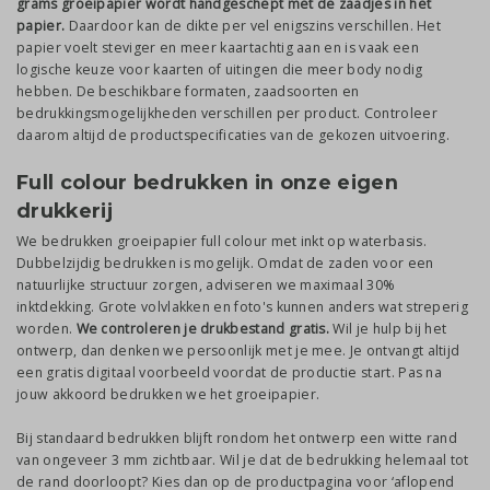
grams groeipapier wordt handgeschept met de zaadjes in het
papier.
Daardoor kan de dikte per vel enigszins verschillen. Het
papier voelt steviger en meer kaartachtig aan en is vaak een
logische keuze voor kaarten of uitingen die meer body nodig
hebben. De beschikbare formaten, zaadsoorten en
bedrukkingsmogelijkheden verschillen per product. Controleer
daarom altijd de productspecificaties van de gekozen uitvoering.
Full colour bedrukken in onze eigen
drukkerij
We bedrukken groeipapier full colour met inkt op waterbasis.
Dubbelzijdig bedrukken is mogelijk. Omdat de zaden voor een
natuurlijke structuur zorgen, adviseren we maximaal 30%
inktdekking. Grote volvlakken en foto's kunnen anders wat streperig
worden.
We controleren je drukbestand gratis.
Wil je hulp bij het
ontwerp, dan denken we persoonlijk met je mee. Je ontvangt altijd
een gratis digitaal voorbeeld voordat de productie start. Pas na
jouw akkoord bedrukken we het groeipapier.
Bij standaard bedrukken blijft rondom het ontwerp een witte rand
van ongeveer 3 mm zichtbaar. Wil je dat de bedrukking helemaal tot
de rand doorloopt? Kies dan op de productpagina voor ‘aflopend