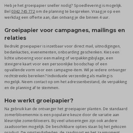
Heb je het groeipapier sneller nodig? Spoedlevering is mogelijk.
Bel
0342 745 772
om de planning te bespreken. Vraag je op een
werkdag een offerte aan, dan ontvang je die binnen 4 uur.
Groeipapier voor campagnes, mailings en
relaties
Bedrukt groeipapier is inzetbaar voor direct mail, uitnodigingen,
bedankacties, evenementen, onboarding geschenken. Kies een
lichte uitvoering voor een mailing of verpakkingsbijlage, een
stevigere kaart voor een persoonlijke boodschap of een
opvallende vorm voor een campagne-item. Wil je iedere ontvanger
rechtstreeks bereiken? Individuele verzending als mailing is
mogelijk. Neem contact op om het adressenbestand, de verpakking
en de planning af te stemmen.
Hoe werkt groeipapier?
Na gebruik kan de ontvanger het groeipapier planten. De standaard
zomerbloemenmix is een populaire keuze door de variatie aan
kleurrijke zomerbloeiers. Bij veel uitvoeringen zijn ook andere
zaadsoorten mogelijk. De beschikbare opties staan bij het gekozen
product. De omstandigheden, de zaadsoort en het zaaimoment