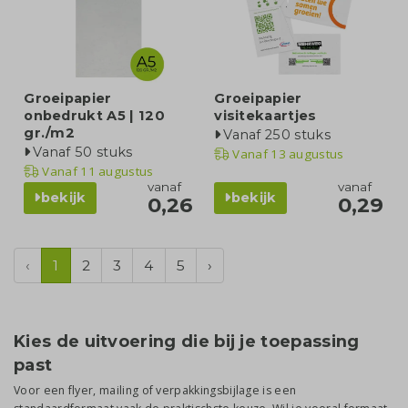
Groeipapier
Groeipapier
onbedrukt A5 | 120
visitekaartjes
gr./m2
Vanaf 250 stuks
Vanaf 50 stuks
Vanaf
13 augustus
Vanaf
11 augustus
vanaf
vanaf
bekijk
bekijk
0,26
0,29
‹
1
2
3
4
5
›
Kies de uitvoering die bij je toepassing
past
Voor een flyer, mailing of verpakkingsbijlage is een