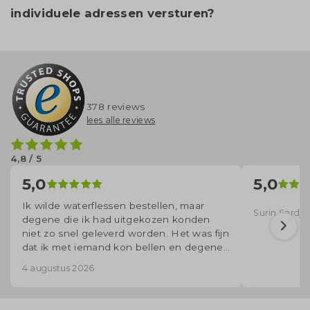
individuele adressen versturen?
378 reviews
lees alle reviews
4,8 / 5
5,0
5,0
Ik wilde waterflessen bestellen, maar
Surin Sardjoe
degene die ik had uitgekozen konden
niet zo snel geleverd worden. Het was fijn
dat ik met iemand kon bellen en degene
voor mij uitzocht welke flessen wel op
4 augustus 2026
korte termijn geleverd konden worden.