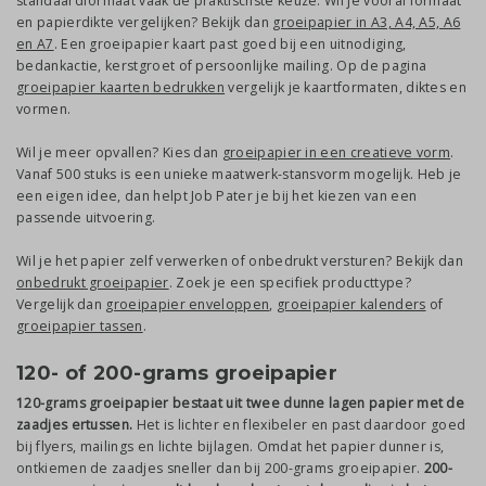
standaardformaat vaak de praktischste keuze. Wil je vooral formaat
en papierdikte vergelijken? Bekijk dan
groeipapier in A3, A4, A5, A6
en A7
. Een groeipapier kaart past goed bij een uitnodiging,
bedankactie, kerstgroet of persoonlijke mailing. Op de pagina
groeipapier kaarten bedrukken
vergelijk je kaartformaten, diktes en
vormen.
Wil je meer opvallen? Kies dan
groeipapier in een creatieve vorm
.
Vanaf 500 stuks is een unieke maatwerk-stansvorm mogelijk. Heb je
een eigen idee, dan helpt Job Pater je bij het kiezen van een
passende uitvoering.
Wil je het papier zelf verwerken of onbedrukt versturen? Bekijk dan
onbedrukt groeipapier
. Zoek je een specifiek producttype?
Vergelijk dan
groeipapier enveloppen
,
groeipapier kalenders
of
groeipapier tassen
.
120- of 200-grams groeipapier
120-grams groeipapier bestaat uit twee dunne lagen papier met de
zaadjes ertussen.
Het is lichter en flexibeler en past daardoor goed
bij flyers, mailings en lichte bijlagen. Omdat het papier dunner is,
ontkiemen de zaadjes sneller dan bij 200-grams groeipapier.
200-