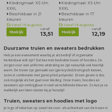
Kledingmaat: XS t/m
Kledingmaat: XS t/m
XXXL
XXXL
Beschikbaar in 21
Beschikbaar in 17
kleuren
kleuren
Vanaf
18 augustus
Vanaf
18 augustus
vanaf
vanaf
bekijk
bekijk
13,51
12,19
Duurzame truien en sweaters bedrukken
Heb je een evenement waarbij je als bedrijf of organisatie
herkenbaar wilt zijn? Dat kan met bedrukte truien of hoodies. Ze
zorgen voor een uniforme uitstraling en zijn natuurlijk ook heerlijk
warm. De truien zijn gemaakt van (gerecycled) biologisch katoen,
soms in combinatie met gerecycled polyester. Groen geven is dus
ook mogelijk als het gaat over kleding. Onze truien, hoodies en
sweaters zijn verkrijgbaar in veel verschillende kleuren. Zo kun je ze
makkelijk aan laten sluiten bij je huisstijl!
Truien, sweaters en hoodies met logo
Je logo of tekst kan op zowel de voor- als achterkant van de truien in