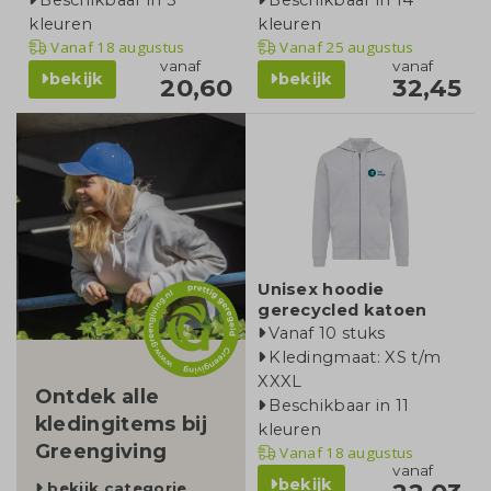
Beschikbaar in 3
Beschikbaar in 14
kleuren
kleuren
Vanaf
18 augustus
Vanaf
25 augustus
vanaf
vanaf
bekijk
bekijk
20,60
32,45
categorie
Unisex hoodie
gerecycled katoen
Vanaf 10 stuks
Kledingmaat: XS t/m
XXXL
Ontdek alle
Beschikbaar in 11
kledingitems bij
kleuren
Greengiving
Vanaf
18 augustus
vanaf
bekijk
bekijk categorie