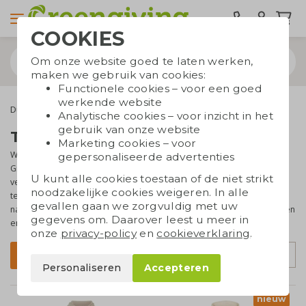
COOKIES
Om onze website goed te laten werken,
maken we gebruik van cookies:
Functionele cookies – voor een goed
werkende website
Duurzame kleding
Truien
Analytische cookies – voor inzicht in het
gebruik van onze website
Truien bedrukken
Marketing cookies – voor
Wil je bedrukte truien, sweaters of hoodies voor je bedrijf? Bij
gepersonaliseerde advertenties
Greengiving vind je diverse dames- en herentruien, verkrijgbaar in
U kunt alle cookies toestaan of de niet strikt
veel verschillende kleuren. Je kunt ze laten bedrukken met je logo,
noodzakelijke cookies weigeren. In alle
tekst of zelfs persoonsnamen. Een gepersonaliseerde trui is
gevallen gaan we zorgvuldig met uw
natuurlijk helemaal leuk! De truien zijn gemaakt van organisch katoen
gegevens om. Daarover leest u meer in
en gerecycled polyester en zijn vaak ook Fairtrade gecertificeerd.
onze
privacy-policy
en
cookieverklaring
.
Sorteer op
Filter
Personaliseren
Accepteren
nieuw