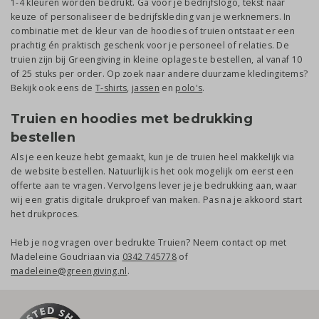
1-4 kleuren worden bedrukt. Ga voor je bedrijfslogo, tekst naar
keuze of personaliseer de bedrijfskleding van je werknemers. In
combinatie met de kleur van de hoodies of truien ontstaat er een
prachtig én praktisch geschenk voor je personeel of relaties. De
truien zijn bij Greengiving in kleine oplages te bestellen, al vanaf 10
of 25 stuks per order. Op zoek naar andere duurzame kledingitems?
Bekijk ook eens de
T-shirts
,
jassen
en
polo's
.
Truien en hoodies met bedrukking
bestellen
Als je een keuze hebt gemaakt, kun je de truien heel makkelijk via
de website bestellen. Natuurlijk is het ook mogelijk om eerst een
offerte aan te vragen. Vervolgens lever je je bedrukking aan, waar
wij een gratis digitale drukproef van maken. Pas na je akkoord start
het drukproces.
Heb je nog vragen over bedrukte Truien? Neem contact op met
Madeleine Goudriaan via
0342 745778
of
madeleine@greengiving.nl
.