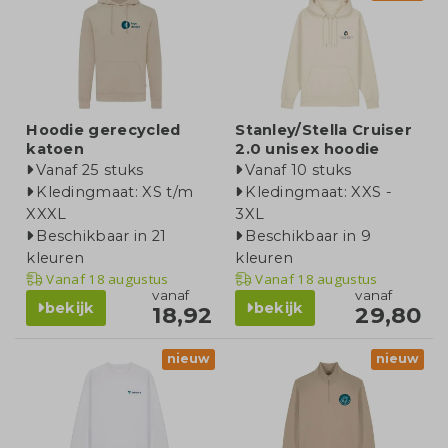
Hoodie gerecycled
Stanley/Stella Cruiser
katoen
2.0 unisex hoodie
Vanaf 25 stuks
Vanaf 10 stuks
Kledingmaat: XS t/m
Kledingmaat: XXS -
XXXL
3XL
Beschikbaar in 21
Beschikbaar in 9
kleuren
kleuren
Vanaf
18 augustus
Vanaf
18 augustus
vanaf
vanaf
bekijk
bekijk
18,92
29,80
nieuw
nieuw