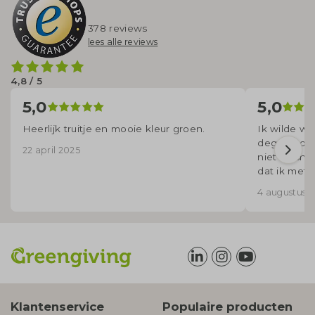
378 reviews
lees alle reviews
4,8 / 5
5,0
5,0
Heerlijk truitje en mooie kleur groen.
Ik wilde wa
degene die
22 april 2025
niet zo sne
dat ik met
voor mij ui
4 augustus 
korte term
Klantenservice
Populaire producten