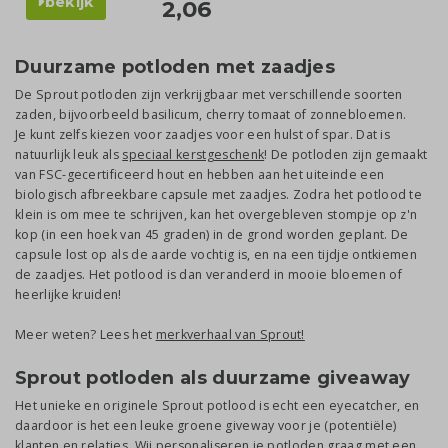
bekijk
2,06
Duurzame potloden met zaadjes
De Sprout potloden zijn verkrijgbaar met verschillende soorten
zaden, bijvoorbeeld basilicum, cherry tomaat of zonnebloemen.
Je kunt zelfs kiezen voor zaadjes voor een hulst of spar. Dat is
natuurlijk leuk als
speciaal kerstgeschenk
! De potloden zijn gemaakt
van FSC-gecertificeerd hout en hebben aan het uiteinde een
biologisch afbreekbare capsule met zaadjes. Zodra het potlood te
klein is om mee te schrijven, kan het overgebleven stompje op z'n
kop (in een hoek van 45 graden) in de grond worden geplant. De
capsule lost op als de aarde vochtig is, en na een tijdje ontkiemen
de zaadjes. Het potlood is dan veranderd in mooie bloemen of
heerlijke kruiden!
Meer weten? Lees het
merkverhaal van Sprout!
Sprout potloden als duurzame giveaway
Het unieke en originele Sprout potlood is echt een eyecatcher, en
daardoor is het een leuke groene giveway voor je (potentiële)
klanten en relaties. Wij personaliseren je potloden graag met een