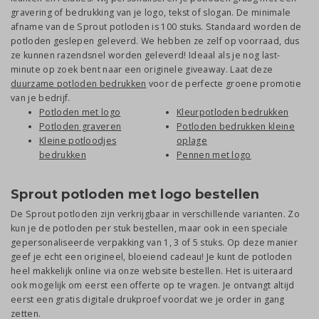
gravering of bedrukking van je logo, tekst of slogan. De minimale
afname van de Sprout potloden is 100 stuks. Standaard worden de
potloden geslepen geleverd. We hebben ze zelf op voorraad, dus
ze kunnen razendsnel worden geleverd! Ideaal als je nog last-
minute op zoek bent naar een originele giveaway. Laat deze
duurzame potloden bedrukken
voor de perfecte groene promotie
van je bedrijf.
Potloden met logo
Kleurpotloden bedrukken
Potloden graveren
Potloden bedrukken kleine
Kleine potloodjes
oplage
bedrukken
Pennen met logo
Sprout potloden met logo bestellen
De Sprout potloden zijn verkrijgbaar in verschillende varianten. Zo
kun je de potloden per stuk bestellen, maar ook in een speciale
gepersonaliseerde verpakking van 1, 3 of 5 stuks. Op deze manier
geef je echt een origineel, bloeiend cadeau! Je kunt de potloden
heel makkelijk online via onze website bestellen. Het is uiteraard
ook mogelijk om eerst een offerte op te vragen. Je ontvangt altijd
eerst een gratis digitale drukproef voordat we je order in gang
zetten.