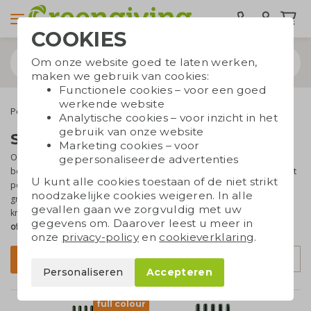
COOKIES
Om onze website goed te laten werken,
maken we gebruik van cookies:
Functionele cookies – voor een goed
werkende website
Pennen
Sprout potloden
Analytische cookies – voor inzicht in het
gebruik van onze website
Sprout potloden bedrukken
Marketing cookies – voor
Op zoek naar een uniek potlood? Kies dan voor
Sprout
! Aan de
gepersonaliseerde advertenties
bovenzijde bevat het Sprout potlood een
capsule met zaden
. Is het
U kunt alle cookies toestaan of de niet strikt
potlood te klein geworden? Zet het stompje met de capsule in de
noodzakelijke cookies weigeren. In alle
grond en er bloeien binnen mum van tijd vrolijke bloemen of
gevallen gaan we zorgvuldig met uw
kruiden. De potloden zijn
te graveren of te bedrukken
met je tekst
gegevens om. Daarover leest u meer in
of logo
. Een originele groene giveaway!
onze
privacy-policy
en
cookieverklaring
.
Sorteer op
Filter
Personaliseren
Accepteren
full colour