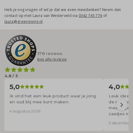
Heb je nog vragen of wil je dat we even meedenken? Neem dan
contact op met Laura van Westerveld via
0342 745 776
of
laura@greengiving.nl
.
378 reviews
lees alle reviews
4,8 / 5
5,0
4,0
Ik vind het een leuk product waar je jong
Leuk idee di
en oud blij mee kunt maken.
de mensen 
meekrijgen
4 augustus 2026
zaadjes in z
3 december 