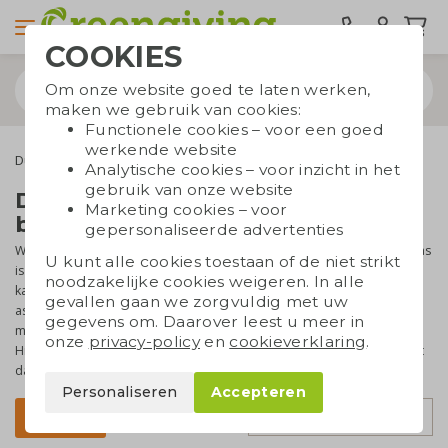
COOKIES
Om onze website goed te laten werken,
maken we gebruik van cookies:
Functionele cookies – voor een goed
werkende website
Duurzame tassen
Laptoptassen
Analytische cookies – voor inzicht in het
gebruik van onze website
Duurzame laptoptassen
Marketing cookies – voor
bedrukken
gepersonaliseerde advertenties
Wil je
duurzame laptoptassen bedrukken
met je logo? Een laptoptas
U kunt alle cookies toestaan of de niet strikt
is een praktisch relatiegeschenk dat dagelijks wordt gebruikt op
noodzakelijke cookies weigeren. In alle
kantoor, onderweg en tijdens zakelijke afspraken. In ons
gevallen gaan we zorgvuldig met uw
assortiment vind je duurzame laptoptassen van gerecyclede
gegevens om. Daarover leest u meer in
materialen zoals RPET, gerecycled polyester, canvas en katoen.
onze
privacy-policy
en
cookieverklaring
.
Hiermee geef je medewerkers en relaties een functioneel product
dat jouw merk langdurig zichtbaar maakt.
Personaliseren
Accepteren
Sorteer op
Filter