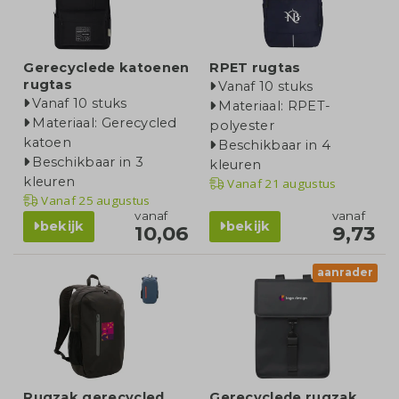
Gerecyclede katoenen
RPET rugtas
rugtas
Vanaf 10 stuks
Vanaf 10 stuks
Materiaal: RPET-
Materiaal: Gerecycled
polyester
katoen
Beschikbaar in 4
Beschikbaar in 3
kleuren
kleuren
Vanaf
21 augustus
Vanaf
25 augustus
vanaf
vanaf
bekijk
bekijk
10,06
9,73
aanrader
Rugzak gerecycled
Gerecyclede rugzak