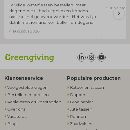
Ik wilde waterflessen bestellen, maar
Surin Sardjoe
degene die ik had uitgekozen konden
niet zo snel geleverd worden. Het was fijn
dat ik met iemand kon bellen en degene
voor mij uitzocht welke flessen wel op
4 augustus 2026
korte termijn geleverd konden worden.
Klantenservice
Populaire producten
Veelgestelde vragen
Katoenen tassen
Bestellen en betalen
Dopper
Aanleveren drukbestanden
Groeipapier
Over ons
Jute tassen
Vacatures
Pennen
Blog
Zaadzakjes