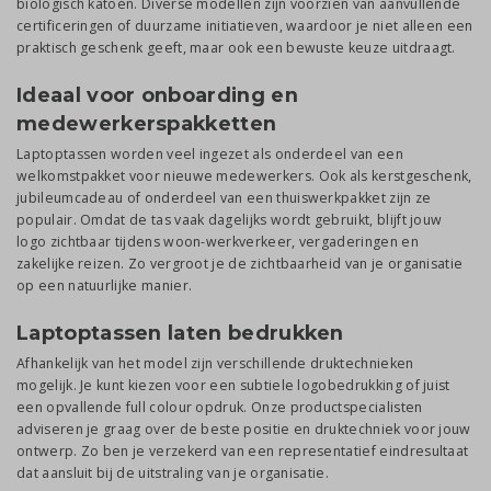
biologisch katoen. Diverse modellen zijn voorzien van aanvullende
certificeringen of duurzame initiatieven, waardoor je niet alleen een
praktisch geschenk geeft, maar ook een bewuste keuze uitdraagt.
Ideaal voor onboarding en
medewerkerspakketten
Laptoptassen worden veel ingezet als onderdeel van een
welkomstpakket voor nieuwe medewerkers. Ook als kerstgeschenk,
jubileumcadeau of onderdeel van een thuiswerkpakket zijn ze
populair. Omdat de tas vaak dagelijks wordt gebruikt, blijft jouw
logo zichtbaar tijdens woon-werkverkeer, vergaderingen en
zakelijke reizen. Zo vergroot je de zichtbaarheid van je organisatie
op een natuurlijke manier.
Laptoptassen laten bedrukken
Afhankelijk van het model zijn verschillende druktechnieken
mogelijk. Je kunt kiezen voor een subtiele logobedrukking of juist
een opvallende full colour opdruk. Onze productspecialisten
adviseren je graag over de beste positie en druktechniek voor jouw
ontwerp. Zo ben je verzekerd van een representatief eindresultaat
dat aansluit bij de uitstraling van je organisatie.