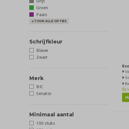
Grijs
Groen
Paars
TOON ALLE OPTIES
Schrijfkleur
Blauw
Zwart
Ec
Va
Merk
Sc
Be
BIC
l
Senator
Minimaal aantal
100 stuks