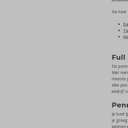
Ga naar 
Ba
Ta
Kw
Full
De penne
Met name
meeste p
elke pen
bedrijf 
Penn
Je kunt
je graag
pennen e