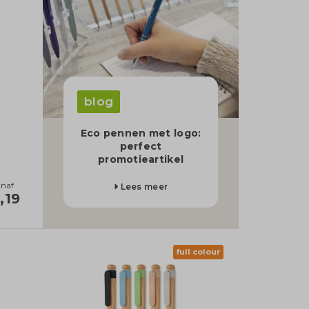
blog
Eco pennen met logo:
perfect
promotieartikel
naf
Lees meer
,19
full colour