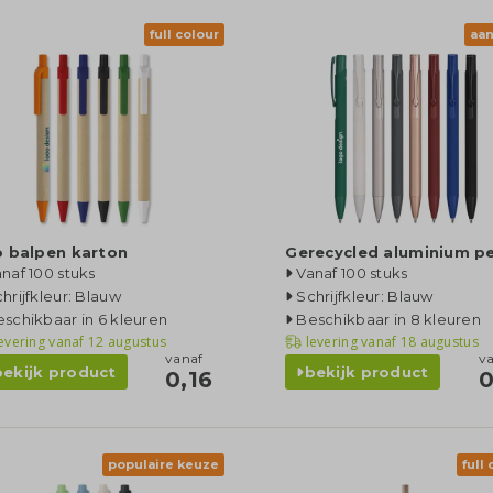
full colour
aa
o balpen karton
Gerecycled aluminium p
naf 100 stuks
Vanaf 100 stuks
hrijfkleur: Blauw
Schrijfkleur: Blauw
schikbaar in 6 kleuren
Beschikbaar in 8 kleuren
evering vanaf
12 augustus
levering vanaf
18 augustus
vanaf
v
bekijk product
bekijk product
0,16
0
populaire keuze
full