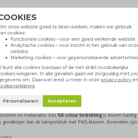
COOKIES
Om onze website goed te laten werken, maken we gebruik
Hulpli
van cookies:
in
Functionele cookies – voor een goed werkende website
Analytische cookies – voor inzicht in het gebruik van onz
website
Marketing cookies – voor gepersonaliseerde advertentie
r
Katoenen tassen
Pennen
Dopp
U kunt alle cookies toestaan of de niet strikt noodzakelijke
cookies weigeren. In alle gevallen gaan we zorgvuldig met uw
gegevens om. Daarover leest u meer in onze
privacy-policy
e
cookieverklaring
.
nen met full colour bedrukking
Personaliseren
Accepteren
 met logo
geldt nog altijd als effectief promotiemiddel. Een echte kl
 soorten en materialen. Een
full colour bedrukking
is enorm handig 
s goedkoper dan de tampondruk met PMS-kleuren. Bovendien zijn
ucten