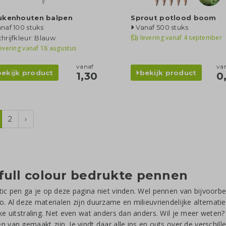
ukenhouten balpen
Sprout potlood boom
naf 100 stuks
Vanaf 500 stuks
levering vanaf
4 september
hrijfkleur: Blauw
evering vanaf
18 augustus
vanaf
va
bekijk product
bekijk product
1,30
0
2
›
full colour bedrukte pennen
tic pen ga je op deze pagina niet vinden. Wel pennen van bijvoorbe
o. Al deze materialen zijn duurzame en milieuvriendelijke alterna
jke uitstraling. Net even wat anders dan anders. Wil je meer wete
en van gemaakt zijn
. Je vindt daar alle ins en outs over de verschi