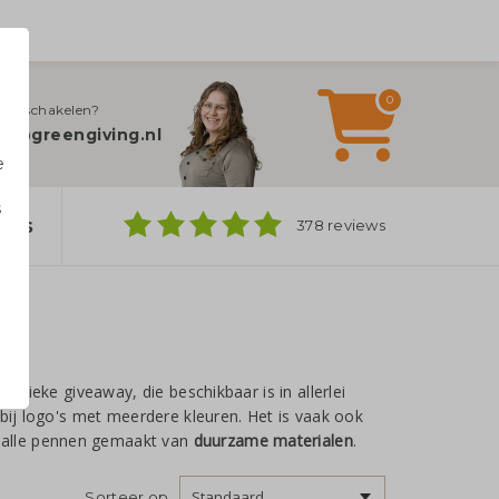
0
jn inschakelen?
fo@greengiving.nl
e
s
ers
378 reviews
n
assieke giveaway, die beschikbaar is in allerlei
bij logo's met meerdere kleuren. Het is vaak ook
 alle pennen gemaakt van
duurzame materialen
.
Sorteer op