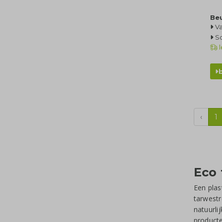
Be
Va
Sc
l
‹
1
Eco 
Een plas
tarwestr
natuurli
product