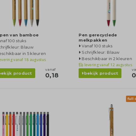
lpen van bamboe
Pen gerecyclede
melkpakken
naf 100 stuks
Vanaf 100 stuks
hrijfkleur: Blauw
Schrijfkleur: Blauw
schikbaar in 5 kleuren
Beschikbaar in 2 kleuren
evering vanaf
18 augustus
levering vanaf
12 augustus
vanaf
va
bekijk product
bekijk product
0,18
0
full