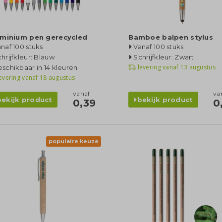
uminium pen gerecycled
Bamboe balpen stylus
naf 100 stuks
Vanaf 100 stuks
hrijfkleur: Blauw
Schrijfkleur: Zwart
levering vanaf
13 augustus
schikbaar in 14 kleuren
evering vanaf
18 augustus
vanaf
va
bekijk product
bekijk product
0,39
0
populaire keuze