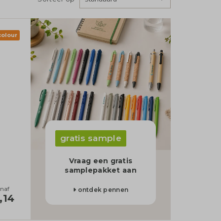
 colour
gratis sample
Vraag een gratis
samplepakket aan
naf
ontdek pennen
,14