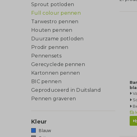
Sprout potloden
Full colour pennen
Tarwestro pennen
Houten pennen
Duurzame potloden
Prodir pennen
Pennensets
Gerecyclede pennen
Kartonnen pennen
BIC pennen
Ba
bl
Geproduceerd in Duitsland
Va
Pennen graveren
Sc
Be
l
Kleur
Blauw