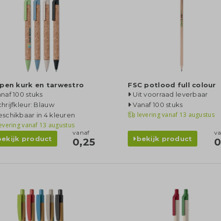
pen kurk en tarwestro
FSC potlood full colour
naf 100 stuks
Uit voorraad leverbaar
hrijfkleur: Blauw
Vanaf 100 stuks
levering vanaf
13 augustus
schikbaar in 4 kleuren
evering vanaf
13 augustus
vanaf
va
bekijk product
bekijk product
0,25
0