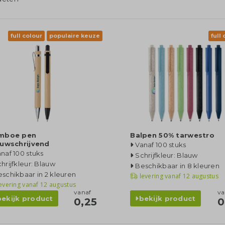
full colour
populaire keuze
full
mboe pen
Balpen 50% tarwestro
auwschrijvend
Vanaf 100 stuks
naf 100 stuks
Schrijfkleur: Blauw
hrijfkleur: Blauw
Beschikbaar in 8 kleuren
schikbaar in 2 kleuren
levering vanaf
12 augustus
evering vanaf
12 augustus
vanaf
va
bekijk product
bekijk product
0,25
0