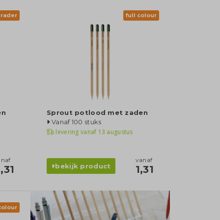
nrader
full colour
en
Sprout potlood met zaden
Vanaf 100 stuks
levering vanaf
13 augustus
anaf
vanaf
bekijk product
,31
1,31
 colour