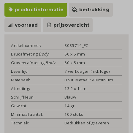
productinformatie
bedrukking
voorraad
prijsoverzicht
Artikelnummer:
8035714_FC
Drukafmeting
Body
:
60 x 5 mm
Graveerafmeting
Body
:
60 x 5 mm
Levertijd:
7 werkdagen (incl. logo)
Materiaal:
Hout, Metaal / Aluminium
Afmeting:
13.2 x 1 cm
Schrijfkleur:
Blauw
Gewicht:
14 gr.
Minimaal aantal:
100 stuks
Techniek:
Bedrukken of graveren