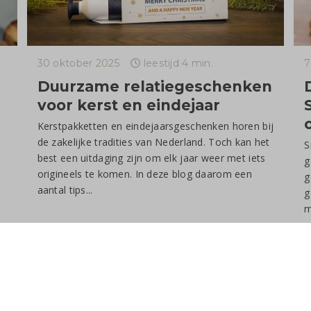
30 oktober 2025
leestijd 4 min.
7
Duurzame relatiegeschenken
voor kerst en eindejaar
Kerstpakketten en eindejaarsgeschenken horen bij
de zakelijke tradities van Nederland. Toch kan het
S
best een uitdaging zijn om elk jaar weer met iets
g
origineels te komen. In deze blog daarom een
g
aantal tips...
g
m