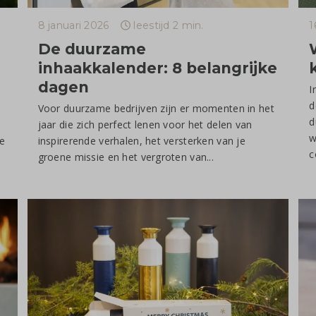
8 januari 2026
leestijd 2 min.
1
De duurzame
inhaakkalender: 8 belangrijke
dagen
I
d
Voor duurzame bedrijven zijn er momenten in het
d
jaar die zich perfect lenen voor het delen van
w
e
inspirerende verhalen, het versterken van je
c
groene missie en het vergroten van...