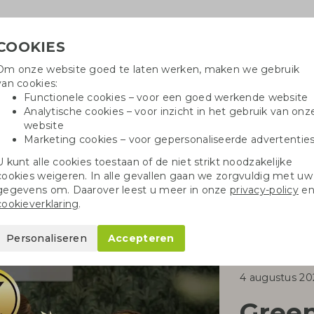
COOKIES
Om onze website goed te laten werken, maken we gebruik
Hulpli
van cookies:
in
Functionele cookies – voor een goed werkende website
Analytische cookies – voor inzicht in het gebruik van onz
website
Marketing cookies – voor gepersonaliseerde advertentie
r
Katoenen tassen
Pennen
Dopp
U kunt alle cookies toestaan of de niet strikt noodzakelijke
cookies weigeren. In alle gevallen gaan we zorgvuldig met uw
gegevens om. Daarover leest u meer in onze
privacy-policy
e
cookieverklaring
.
Personaliseren
Accepteren
4 augustus 20
Gree