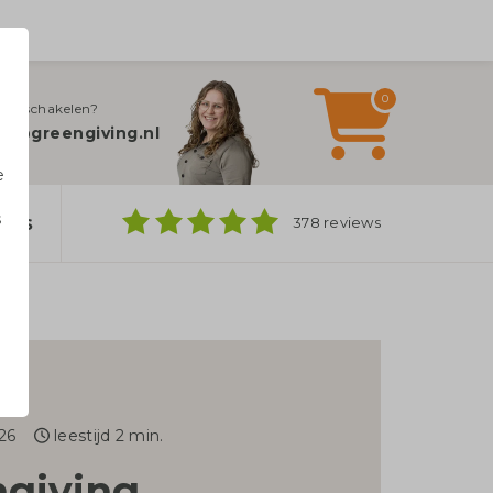
0
jn inschakelen?
fo@greengiving.nl
e
s
ers
378 reviews
n
26
leestijd 2 min.
ngiving