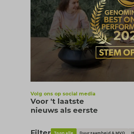
Volg ons op social media
Voor 't laatste
nieuws als eerste
Filter
Toon alle
Duurzaamheid & MVO
H