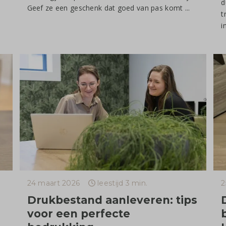
d
Geef ze een geschenk dat goed van pas komt ...
t
i
24 maart 2026
leestijd 3 min.
2
Drukbestand aanleveren: tips
voor een perfecte