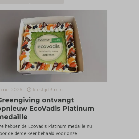
 mei 2026
leestijd 3 min.
Greengiving ontvangt
opnieuw EcoVadis Platinum
medaille
e hebben de EcoVadis Platinum medaille nu
oor de derde keer behaald voor onze