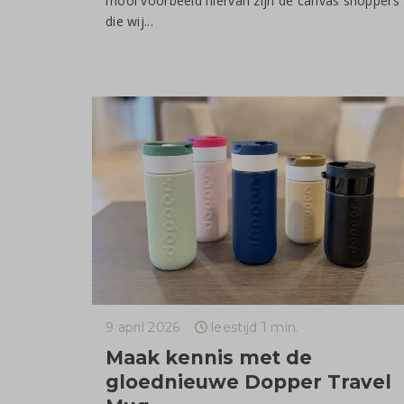
mooi voorbeeld hiervan zijn de canvas shoppers
die wij...
9 april 2026
leestijd 1 min.
Maak kennis met de
gloednieuwe Dopper Travel