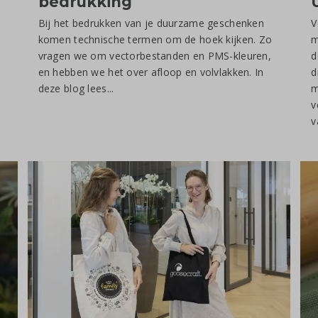
bedrukking
Bij het bedrukken van je duurzame geschenken
V
komen technische termen om de hoek kijken. Zo
m
vragen we om vectorbestanden en PMS-kleuren,
d
en hebben we het over afloop en volvlakken. In
d
deze blog lees...
m
v
v