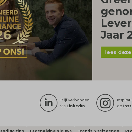
geno
Lever
Jaar 
lees deze
Blijf verbonden
Inspirat
via
LinkedIn
op
Ins
andige tips
Greengiving nieuws
Trends & seizoenen
Pr