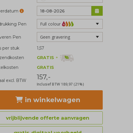
verdatum
Full colour
rukking Pen
Geen gravering
veren Pen
js per stuk
1,57
GRATIS
+
zendkosten
telkosten
GRATIS
157,-
aal excl. BTW
Inclusief BTW
189,97
(21%)
in winkelwagen
vrijblijvende offerte aanvragen
gratis digitaal voorbeeld