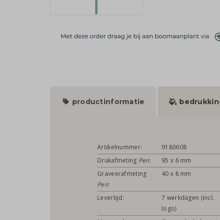
productinformatie
bedrukkin
Artikelnummer:
9180608
Drukafmeting
Pen
:
95 x 6 mm
Graveerafmeting
40 x 8 mm
Pen
:
Levertijd:
7 werkdagen (incl.
logo)