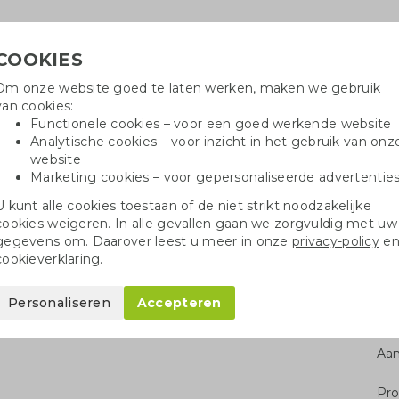
COOKIES
Om onze website goed te laten werken, maken we gebruik
Hulpli
van cookies:
in
Functionele cookies – voor een goed werkende website
Analytische cookies – voor inzicht in het gebruik van onz
website
Marketing cookies – voor gepersonaliseerde advertentie
r
Katoenen tassen
Pennen
Dopp
U kunt alle cookies toestaan of de niet strikt noodzakelijke
cookies weigeren. In alle gevallen gaan we zorgvuldig met uw
inium pen gerecycled
gegevens om. Daarover leest u meer in onze
privacy-policy
e
cookieverklaring
.
recycled
Personaliseren
Accepteren
Aan
Pro