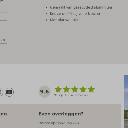
um
Gemaakt van gerecycled aluminium
Keuze uit 14 stijlvolle kleuren
Met blauwe inkt
ren
9.6
9.6 op 10 - 378 reviews
ten
Even overleggen?
Bel ons op
0342 745 770