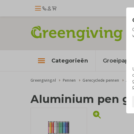
Categorieën
Groeipapie
Greengiving.nl
Pennen
Gerecyclede pennen
Alum
Aluminium pen ge