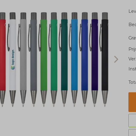
Le
Bed
Gra
Pri
Ver
Ins
Tot