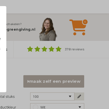
0
jn inschakelen?
fo@greengiving.nl
e
s
ers
378 reviews
n
maak zelf een preview
100
tal stuks
Wit
ductkleur