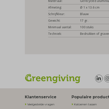
Materiaal:
Gerecycled alumini
Afmeting:
Ø 1 x 13.6 cm
Schrijfkleur:
Blauw
Gewicht:
17 gr.
Minimaal aantal:
100 stuks
Techniek:
Bedrukken of grave
Klantenservice
Populaire produc
Veelgestelde vragen
Katoenen tassen