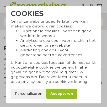
COOKIES
Om onze website goed te laten werken,
maken we gebruik van cookies:
Functionele cookies – voor een goed
werkende website
Pennen
Pennen bedrukken goedkoop
Analytische cookies – voor inzicht in het
gebruik van onze website
Pennen bedrukken goedkoop
Marketing cookies – voor
Goedkoop
pennen bedrukken
met een logo of tekst is een
gepersonaliseerde advertenties
voordelige en effectieve manier om je bedrijf of merk in beeld te
U kunt alle cookies toestaan of de niet strikt
brengen. Met een bedrukte pen heb je het ideale promotiemiddel
noodzakelijke cookies weigeren. In alle
voor evenementen, zoals beurzen en open dagen. Daarnaast is het
gevallen gaan we zorgvuldig met uw
een praktisch kleinigheidje om aan je klanten, relaties of
gegevens om. Daarover leest u meer in
medewerkers te geven. Laat je graag zien dat je duurzaamheid
onze
privacy-policy
en
cookieverklaring
.
hoog in het vaandel hebt staan? We hebben een breed assortiment
milieuvriendelijke en goedkope pennen. Neem gerust
contact
met
ons op, onze verkoopspecialist denkt graag met je mee over de
Personaliseren
Accepteren
mogelijkheden.