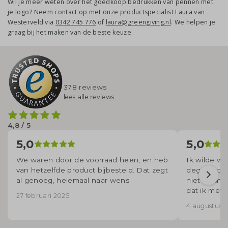
Wil je meer weten over het goedkoop bedrukken van pennen met
je logo? Neem contact op met onze productspecialist Laura van
Westerveld via
0342 745 776
of
laura@greengiving.nl
. We helpen je
graag bij het maken van de beste keuze.
378 reviews
lees alle reviews
4,8 / 5
5,0
5,0
We waren door de voorraad heen, en heb
Ik wilde wa
van hetzelfde product bijbesteld. Dat zegt
degene die
al genoeg, helemaal naar wens.
niet zo sne
dat ik met
27 februari 2025
voor mij ui
4 augustus 
korte term