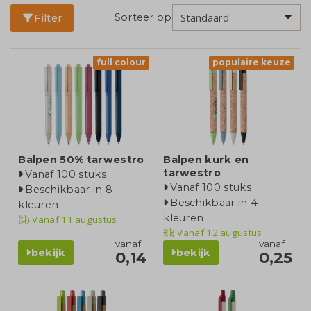
Sorteer op
Filter
full colour
populaire keuze
Balpen 50% tarwestro
Balpen kurk en
tarwestro
Vanaf 100 stuks
Vanaf 100 stuks
Beschikbaar in 8
Beschikbaar in 4
kleuren
kleuren
Vanaf
11 augustus
Vanaf
12 augustus
vanaf
vanaf
bekijk
bekijk
0,14
0,25