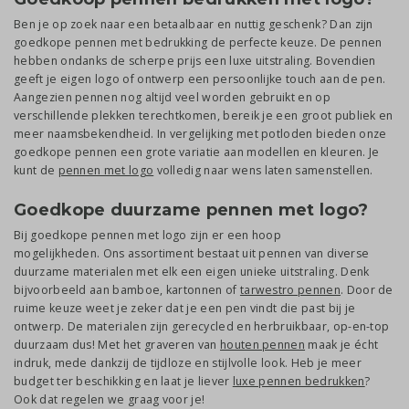
Ben je op zoek naar een betaalbaar en nuttig geschenk? Dan zijn
goedkope pennen met bedrukking de perfecte keuze. De pennen
hebben ondanks de scherpe prijs een luxe uitstraling. Bovendien
geeft je eigen logo of ontwerp een persoonlijke touch aan de pen.
Aangezien pennen nog altijd veel worden gebruikt en op
verschillende plekken terechtkomen, bereik je een groot publiek en
meer naamsbekendheid. In vergelijking met potloden bieden onze
goedkope pennen een grote variatie aan modellen en kleuren. Je
kunt de
pennen met logo
volledig naar wens laten samenstellen.
Goedkope duurzame pennen met logo?
Bij goedkope pennen met logo zijn er een hoop
mogelijkheden. Ons assortiment bestaat uit pennen van diverse
duurzame materialen met elk een eigen unieke uitstraling. Denk
bijvoorbeeld aan bamboe, kartonnen of
tarwestro pennen
. Door de
ruime keuze weet je zeker dat je een pen vindt die past bij je
ontwerp. De materialen zijn gerecycled en herbruikbaar, op-en-top
duurzaam dus! Met het graveren van
houten pennen
maak je écht
indruk, mede dankzij de tijdloze en stijlvolle look. Heb je meer
budget ter beschikking en laat je liever
luxe pennen bedrukken
?
Ook dat regelen we graag voor je!