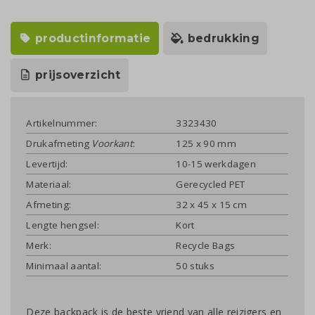
productinformatie
bedrukking
prijsoverzicht
Artikelnummer:
3323430
Drukafmeting
Voorkant
:
125 x 90 mm
Levertijd:
10-15 werkdagen
Materiaal:
Gerecycled PET
Afmeting:
32 x 45 x 15 cm
Lengte hengsel:
Kort
Merk:
Recycle Bags
Minimaal aantal:
50 stuks
Deze backpack is de beste vriend van alle reizigers en