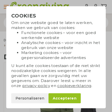
COOKIES
Om onze website goed te laten werken,
maken we gebruik van cookies:
Functionele cookies – voor een goed
werkende website
Duurzame tassen
Draagtassen
Gerecyclede tassen
Analytische cookies – voor inzicht in het
Duurzame rugtas
gebruik van onze website
Marketing cookies – voor
Duurzame rugtas
gepersonaliseerde advertenties
U kunt alle cookies toestaan of de niet strikt
noodzakelijke cookies weigeren. In alle
gevallen gaan we zorgvuldig met uw
gegevens om. Daarover leest u meer in
onze
privacy-policy
en
cookieverklaring
.
Personaliseren
Accepteren