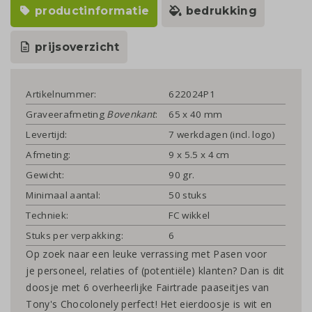
productinformatie
bedrukking
prijsoverzicht
Artikelnummer:
622024P1
Graveerafmeting
Bovenkant
:
65 x 40 mm
Levertijd:
7 werkdagen (incl. logo)
Afmeting:
9 x 5.5 x 4 cm
Gewicht:
90 gr.
Minimaal aantal:
50 stuks
Techniek:
FC wikkel
Stuks per verpakking:
6
Op zoek naar een leuke verrassing met Pasen voor
je personeel, relaties of (potentiële) klanten? Dan is dit
doosje met 6 overheerlijke Fairtrade paaseitjes van
Tony's Chocolonely perfect! Het eierdoosje is wit en