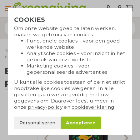
COOKIES
Om onze website goed te laten werken,
maken we gebruik van cookies:
Functionele cookies – voor een goed
werkende website
Kantoorartikelen
Uitwisbare notitieboekjes
Bambook
Analytische cookies – voor inzicht in het
Bambook softcover pocket
gebruik van onze website
Marketing cookies – voor
Bambook softcover
gepersonaliseerde advertenties
pocket
U kunt alle cookies toestaan of de niet strikt
noodzakelijke cookies weigeren. In alle
gevallen gaan we zorgvuldig met uw
gegevens om. Daarover leest u meer in
onze
privacy-policy
en
cookieverklaring
.
Personaliseren
Accepteren