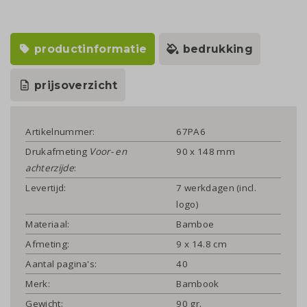
productinformatie
bedrukking
prijsoverzicht
Artikelnummer:
67PA6
Drukafmeting
Voor- en
90 x 148 mm
achterzijde
:
Levertijd:
7 werkdagen (incl.
logo)
Materiaal:
Bamboe
Afmeting:
9 x 14.8 cm
Aantal pagina's:
40
Merk:
Bambook
Gewicht:
90 gr.