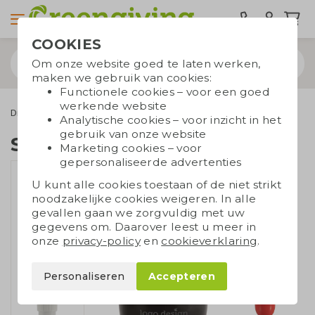
COOKIES
Om onze website goed te laten werken,
maken we gebruik van cookies:
Functionele cookies – voor een goed
werkende website
Drinkwaren
Bekers en mokken
Stapelbare mok 270 ml
Analytische cookies – voor inzicht in het
gebruik van onze website
Stapelbare mok 270 ml
Marketing cookies – voor
gepersonaliseerde advertenties
U kunt alle cookies toestaan of de niet strikt
noodzakelijke cookies weigeren. In alle
gevallen gaan we zorgvuldig met uw
gegevens om. Daarover leest u meer in
onze
privacy-policy
en
cookieverklaring
.
Personaliseren
Accepteren