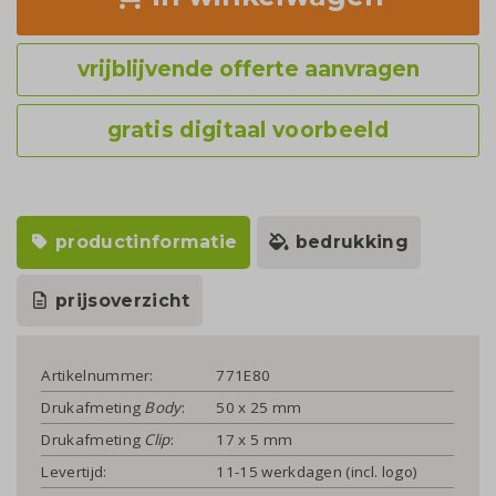
vrijblijvende offerte aanvragen
gratis digitaal voorbeeld
productinformatie
bedrukking
prijsoverzicht
Artikelnummer:
771E80
Drukafmeting
Body
:
50 x 25 mm
Drukafmeting
Clip
:
17 x 5 mm
Levertijd:
11-15 werkdagen (incl. logo)