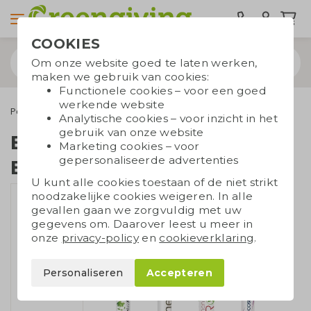
COOKIES
Om onze website goed te laten werken,
maken we gebruik van cookies:
Functionele cookies – voor een goed
werkende website
Pennen
BIC pennen
BIC pen Wide Body Ecolutions
Analytische cookies – voor inzicht in het
gebruik van onze website
BIC pen Wide Body
Marketing cookies – voor
gepersonaliseerde advertenties
Ecolutions
U kunt alle cookies toestaan of de niet strikt
noodzakelijke cookies weigeren. In alle
gevallen gaan we zorgvuldig met uw
gegevens om. Daarover leest u meer in
onze
privacy-policy
en
cookieverklaring
.
Personaliseren
Accepteren