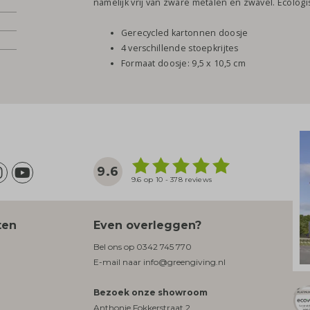
namelijk vrij van zware metalen en zwavel. Ecolo
Gerecycled kartonnen doosje
4 verschillende stoepkrijtes
Formaat doosje: 9,5 x 10,5 cm
9.6
9.6 op 10 - 378 reviews
ten
Even overleggen?
Bel ons op
0342 745 770
E-mail naar
info@greengiving.nl
Bezoek onze showroom
Anthonie Fokkerstraat 2