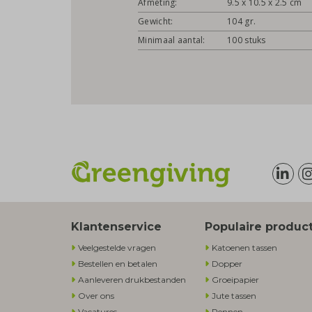
Afmeting:
9.5 x 10.5 x 2.5 cm
Gewicht:
104 gr.
Minimaal aantal:
100 stuks
Klantenservice
Populaire produc
Veelgestelde vragen
Katoenen tassen
Bestellen en betalen
Dopper
Aanleveren drukbestanden
Groeipapier
Over ons
Jute tassen
Vacatures
Pennen