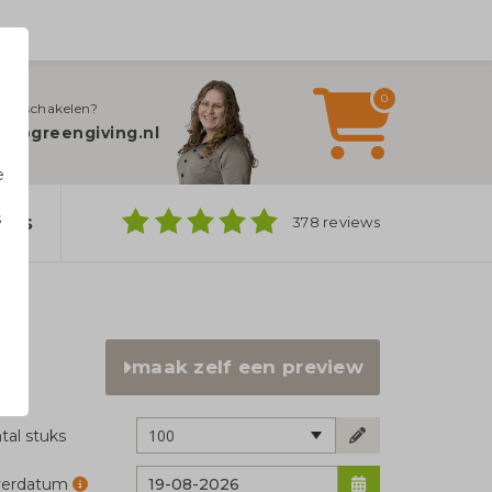
0
jn inschakelen?
fo@greengiving.nl
e
s
ers
378 reviews
n
maak zelf een preview
100
tal stuks
verdatum