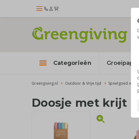
Categorieën
Groeipapie
Greengiving.nl
Outdoor & Vrije tijd
Speelgoed en sp
Doosje met krijt