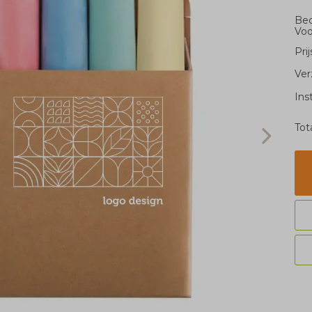
Bed
Voo
Pri
Ver
Ins
Tot