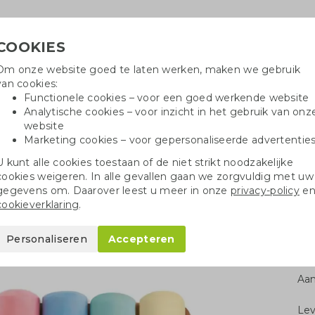
COOKIES
Om onze website goed te laten werken, maken we gebruik
Hulpli
van cookies:
in
Functionele cookies – voor een goed werkende website
Analytische cookies – voor inzicht in het gebruik van onz
website
Marketing cookies – voor gepersonaliseerde advertentie
r
Katoenen tassen
Pennen
Dopp
U kunt alle cookies toestaan of de niet strikt noodzakelijke
cookies weigeren. In alle gevallen gaan we zorgvuldig met uw
ellen
Speelgoed
Doosje met krijt
gegevens om. Daarover leest u meer in onze
privacy-policy
e
cookieverklaring
.
Personaliseren
Accepteren
Aan
Le