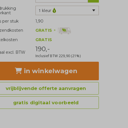
rukking
1 kleur
rkant
js per stuk
1,90
GRATIS
+
zendkosten
telkosten
GRATIS
190,-
aal excl. BTW
Inclusief BTW
229,90
(21%)
in winkelwagen
vrijblijvende offerte aanvragen
gratis digitaal voorbeeld