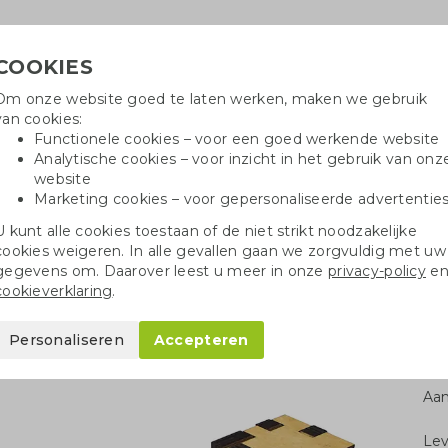
COOKIES
Om onze website goed te laten werken, maken we gebruik
Hulpli
van cookies:
in
Functionele cookies – voor een goed werkende website
Analytische cookies – voor inzicht in het gebruik van onz
website
Marketing cookies – voor gepersonaliseerde advertentie
r
Katoenen tassen
Pennen
Dopp
U kunt alle cookies toestaan of de niet strikt noodzakelijke
cookies weigeren. In alle gevallen gaan we zorgvuldig met uw
ellen
Speelgoed
Kubus puzzel van hout
gegevens om. Daarover leest u meer in onze
privacy-policy
e
cookieverklaring
.
 hout
Personaliseren
Accepteren
Aan
Le