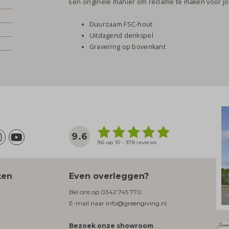
Een originele manier om reclame te maken voor j
Duurzaam FSC-hout
Uitdagend denkspel
Gravering op bovenkant
9.6
9.6 op 10 - 378 reviews
ten
Even overleggen?
Bel ons op
0342 745 770
E-mail naar
info@greengiving.nl
Bezoek onze showroom