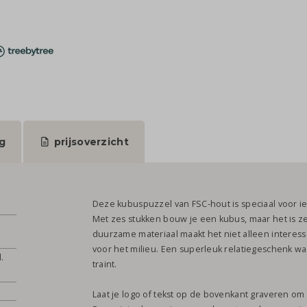
g
prijsoverzicht
Deze kubuspuzzel van FSC-hout is speciaal voor i
Met zes stukken bouw je een kubus, maar het is zeke
duurzame materiaal maakt het niet alleen interes
voor het milieu. Een superleuk relatiegeschenk w
.
traint.
Laat je logo of tekst op de bovenkant graveren om