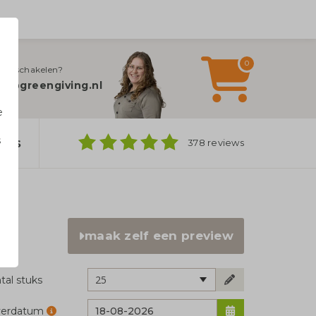
0
jn inschakelen?
fo@greengiving.nl
e
s
ers
378 reviews
n
maak zelf een preview
25
tal stuks
verdatum