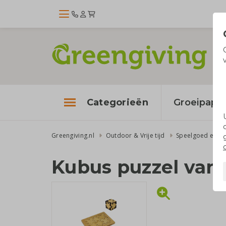
Categorieën
Groeipapie
Greengiving.nl
Outdoor & Vrije tijd
Speelgoed en sp
Kubus puzzel van