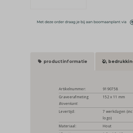
productinformatie
bedrukkin
Artikelnummer:
9190758
Graveerafmeting
152 x 11 mm
Bovenkant
:
Levertijd:
7 werkdagen (incl
logo)
Materiaal:
Hout