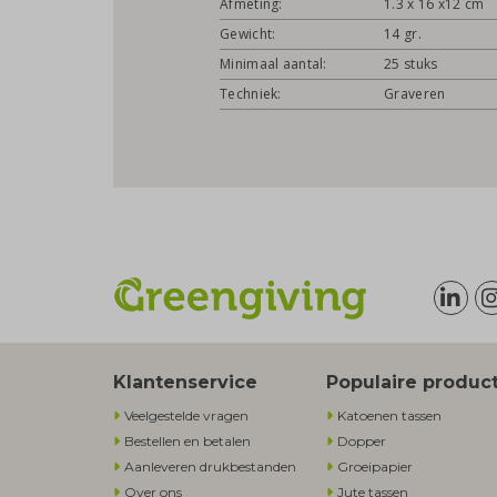
Afmeting:
1.3 x 16 x12 cm
Gewicht:
14 gr.
Minimaal aantal:
25 stuks
Techniek:
Graveren
Klantenservice
Populaire produc
Veelgestelde vragen
Katoenen tassen
Bestellen en betalen
Dopper
Aanleveren drukbestanden
Groeipapier
Over ons
Jute tassen