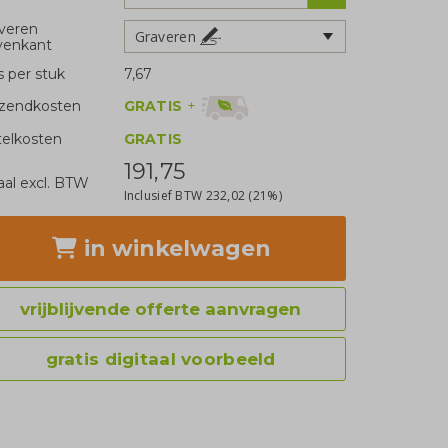
veren
Graveren
venkant
js per stuk
7,67
GRATIS
+
zendkosten
telkosten
GRATIS
191,75
aal excl. BTW
Inclusief BTW
232,02
(21%)
in winkelwagen
vrijblijvende offerte aanvragen
gratis digitaal voorbeeld