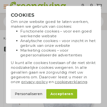
COOKIES
Om onze website goed te laten werken,
maken we gebruik van cookies:
Functionele cookies – voor een goed
werkende website
Kantoorartikelen
Duurzame kantoorartikelen
Etui RPET vilt
Analytische cookies – voor inzicht in het
gebruik van onze website
Etui RPET vilt
Marketing cookies – voor
gepersonaliseerde advertenties
U kunt alle cookies toestaan of de niet strikt
noodzakelijke cookies weigeren. In alle
gevallen gaan we zorgvuldig met uw
gegevens om. Daarover leest u meer in
onze
privacy-policy
en
cookieverklaring
.
Personaliseren
Accepteren