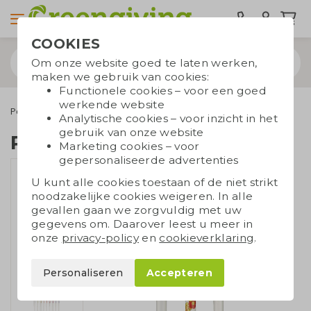
COOKIES
Om onze website goed te laten werken,
maken we gebruik van cookies:
Functionele cookies – voor een goed
werkende website
Pennen
Eco pennen
Ritter pen Bio-Star
Analytische cookies – voor inzicht in het
gebruik van onze website
Ritter pen Bio-Star
Marketing cookies – voor
gepersonaliseerde advertenties
U kunt alle cookies toestaan of de niet strikt
noodzakelijke cookies weigeren. In alle
gevallen gaan we zorgvuldig met uw
gegevens om. Daarover leest u meer in
onze
privacy-policy
en
cookieverklaring
.
Personaliseren
Accepteren