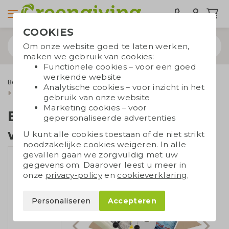
COOKIES
Om onze website goed te laten werken,
maken we gebruik van cookies:
Functionele cookies – voor een goed
werkende website
Bespaarproducten
Energiebespaarboxen
Analytische cookies – voor inzicht in het
Bespaarbox gas en water
gebruik van onze website
Marketing cookies – voor
Bespaarbox gas en
gepersonaliseerde advertenties
water
U kunt alle cookies toestaan of de niet strikt
noodzakelijke cookies weigeren. In alle
gevallen gaan we zorgvuldig met uw
gegevens om. Daarover leest u meer in
onze
privacy-policy
en
cookieverklaring
.
Personaliseren
Accepteren