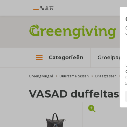
Categorieën
Groeipapie
Greengiving.nl
Duurzame tassen
Draagtassen
Ge
VASAD duffeltas