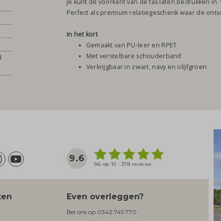
Je kunt de voorkant van de tas laten bedrukken in 
Perfect als premium relatiegeschenk waar de ont
In het kort
Gemaakt van PU-leer en RPET
Met verstelbare schouderband
d
Verkrijgbaar in zwart, navy en olijfgroen
9.6
9.6 op 10 - 378 reviews
ten
Even overleggen?
Bel ons op
0342 745 770