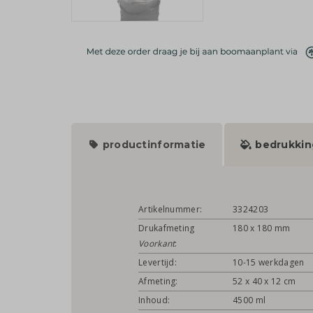
productinformatie
bedrukkin
Artikelnummer:
3324203
Drukafmeting
180 x 180 mm
Voorkant
:
Levertijd:
10-15 werkdagen
Afmeting:
52 x 40 x 12 cm
Inhoud:
4500 ml