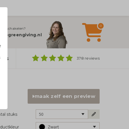
0
jn inschakelen?
fo@greengiving.nl
e
s
ers
378 reviews
n
maak zelf een preview
50
tal stuks
Zwart
ductkleur