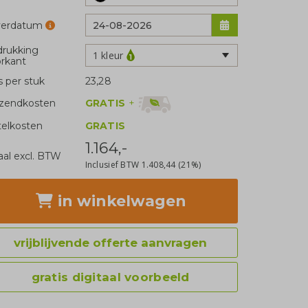
verdatum
rukking
1 kleur
rkant
js per stuk
23,28
GRATIS
+
zendkosten
telkosten
GRATIS
1.164,-
aal excl. BTW
Inclusief BTW
1.408,44
(21%)
in winkelwagen
vrijblijvende offerte aanvragen
gratis digitaal voorbeeld