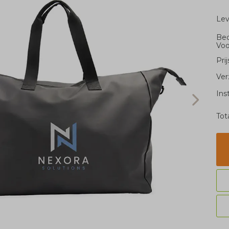
Le
Bed
Voo
Pri
Ver
Ins
Tot