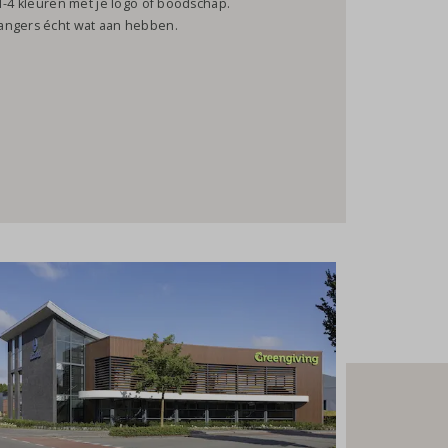
1-4 kleuren met je logo of boodschap.
vangers écht wat aan hebben.