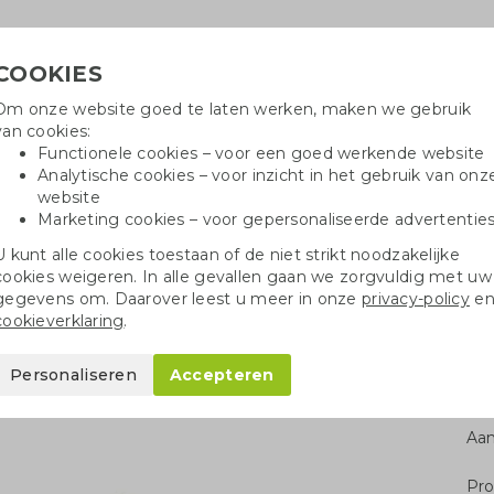
COOKIES
Om onze website goed te laten werken, maken we gebruik
Hulpli
van cookies:
in
Functionele cookies – voor een goed werkende website
Analytische cookies – voor inzicht in het gebruik van onz
website
Marketing cookies – voor gepersonaliseerde advertentie
r
Katoenen tassen
Pennen
Dopp
U kunt alle cookies toestaan of de niet strikt noodzakelijke
cookies weigeren. In alle gevallen gaan we zorgvuldig met uw
recyclede tassen
VASAD duffeltas
gegevens om. Daarover leest u meer in onze
privacy-policy
e
cookieverklaring
.
Personaliseren
Accepteren
Aan
Pro