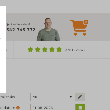
0
ulplijn inschakelen?
0342 745 772
e
s
ers
378 reviews
n
50
tal stuks
verdatum