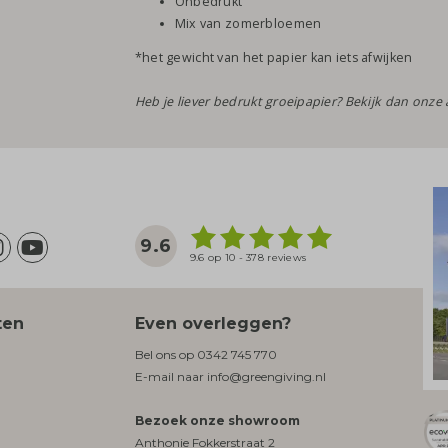
Onbedrukt
Mix van zomerbloemen
*het gewicht van het papier kan iets afwijken
Heb je liever bedrukt groeipapier? Bekijk dan onz
9.6
9.6 op 10 - 378 reviews
ten
Even overleggen?
Bel ons op
0342 745 770
E-mail naar
info@greengiving.nl
Bezoek onze showroom
Anthonie Fokkerstraat 2