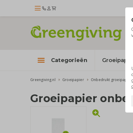
Categorieën
Groeipapie
Greengiving.nl
Groeipapier
Onbedrukt groeipapier
Groeipapier onbed