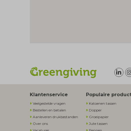
Klantenservice
Populaire produc
Veelgestelde vragen
Katoenen tassen
Bestellen en betalen
Dopper
Aanleveren drukbestanden
Groeipapier
Over ons
Jute tassen
Vacatures
Pennen