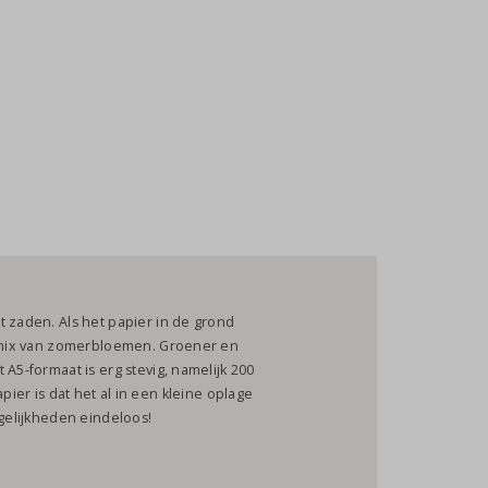
t zaden. Als het papier in de grond
ge mix van zomerbloemen. Groener en
 A5-formaat is erg stevig, namelijk 200
ier is dat het al in een kleine oplage
ogelijkheden eindeloos!