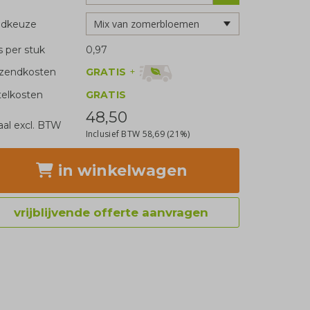
adkeuze
js per stuk
0,97
GRATIS
+
zendkosten
telkosten
GRATIS
48,50
aal excl. BTW
Inclusief BTW
58,69
(21%)
in winkelwagen
vrijblijvende offerte aanvragen