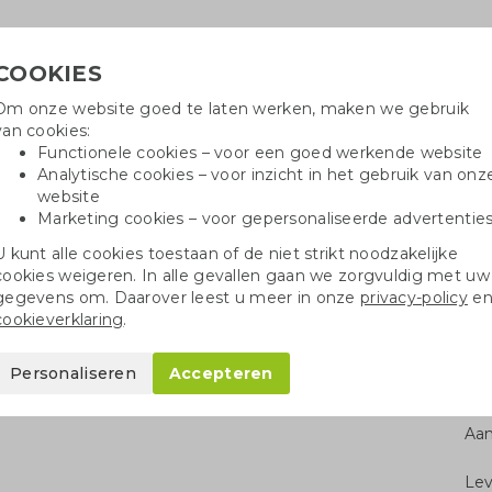
COOKIES
Om onze website goed te laten werken, maken we gebruik
H
van cookies:
Functionele cookies – voor een goed werkende website
Analytische cookies – voor inzicht in het gebruik van onz
website
Marketing cookies – voor gepersonaliseerde advertentie
r
Katoenen tassen
Pennen
Dopp
U kunt alle cookies toestaan of de niet strikt noodzakelijke
cookies weigeren. In alle gevallen gaan we zorgvuldig met uw
Groeipapier onbedrukt A5 | 200 gr./m2
gegevens om. Daarover leest u meer in onze
privacy-policy
e
cookieverklaring
.
rukt A5 | 200 gr./m2
Personaliseren
Accepteren
Aan
Le