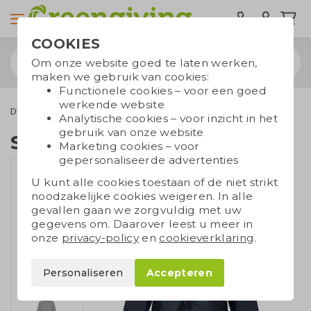
COOKIES
Om onze website goed te laten werken,
maken we gebruik van cookies:
Functionele cookies – voor een goed
werkende website
Duurzame kleding
Jassen
Sol's winddichte jas
Analytische cookies – voor inzicht in het
gebruik van onze website
Sol's winddichte jas
Marketing cookies – voor
gepersonaliseerde advertenties
U kunt alle cookies toestaan of de niet strikt
noodzakelijke cookies weigeren. In alle
gevallen gaan we zorgvuldig met uw
gegevens om. Daarover leest u meer in
onze
privacy-policy
en
cookieverklaring
.
Personaliseren
Accepteren