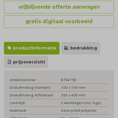
vrijblijvende offerte aanvragen
gratis digitaal voorbeeld
productinformatie
bedrukking
prijsoverzicht
Artikelnummer:
8794758
Drukafmeting
Voorkant
:
100 x 100 mm
Drukafmeting
Achterkant
:
350 x 400 mm
Levertijd:
5 werkdagen (incl. logo)
Materiaal:
Gerecycled polyester
Afmeting:
Xs - xxl cm