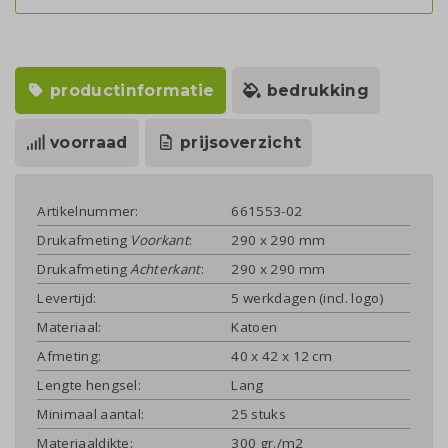
productinformatie
bedrukking
voorraad
prijsoverzicht
Artikelnummer:
661553-02
Drukafmeting
Voorkant
:
290 x 290 mm
Drukafmeting
Achterkant
:
290 x 290 mm
Levertijd:
5 werkdagen (incl. logo)
Materiaal:
Katoen
Afmeting:
40 x 42 x 12 cm
Lengte hengsel:
Lang
Minimaal aantal:
25 stuks
Materiaaldikte:
300 gr./m2