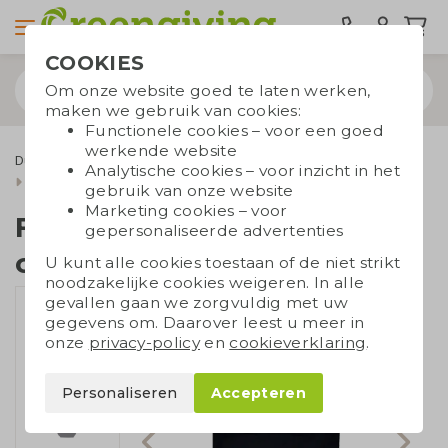
COOKIES
Om onze website goed te laten werken,
maken we gebruik van cookies:
Functionele cookies – voor een goed
werkende website
Duurzame tassen
Draagtassen
Katoenen tassen
Analytische cookies – voor inzicht in het
Fairtrade katoenen tassen
Fairtrade shopper canvas zwart
gebruik van onze website
Marketing cookies – voor
Fairtrade shopper
gepersonaliseerde advertenties
canvas zwart
U kunt alle cookies toestaan of de niet strikt
noodzakelijke cookies weigeren. In alle
gevallen gaan we zorgvuldig met uw
gegevens om. Daarover leest u meer in
onze
privacy-policy
en
cookieverklaring
.
Personaliseren
Accepteren