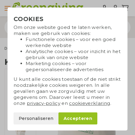
COOKIES
Om onze website goed te laten werken,
maken we gebruik van cookies:
Functionele cookies – voor een goed
werkende website
Duurzame tassen
Koeltassen
Koeltas katoen en jute
Analytische cookies – voor inzicht in het
gebruik van onze website
Koeltas katoen en jute
Marketing cookies – voor
gepersonaliseerde advertenties
U kunt alle cookies toestaan of de niet strikt
noodzakelijke cookies weigeren. In alle
gevallen gaan we zorgvuldig met uw
gegevens om. Daarover leest u meer in
onze
privacy-policy
en
cookieverklaring
.
Personaliseren
Accepteren