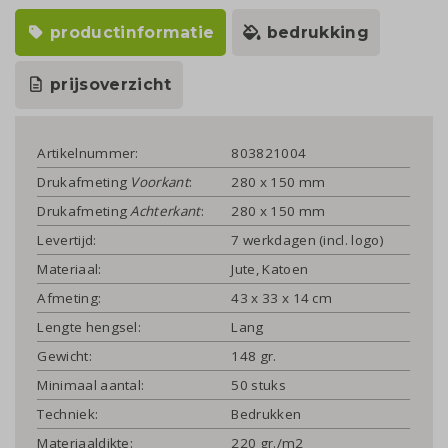
productinformatie
bedrukking
prijsoverzicht
Artikelnummer:
803821004
Drukafmeting
Voorkant
:
280 x 150 mm
Drukafmeting
Achterkant
:
280 x 150 mm
Levertijd:
7 werkdagen (incl. logo)
Materiaal:
Jute, Katoen
Afmeting:
43 x 33 x 14 cm
Lengte hengsel:
Lang
Gewicht:
148 gr.
Minimaal aantal:
50 stuks
Techniek:
Bedrukken
Materiaaldikte:
220 gr./m2