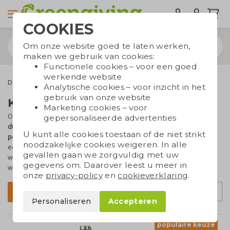
COOKIES
Om onze website goed te laten werken,
maken we gebruik van cookies:
Functionele cookies – voor een goed
werkende website
Drinkwaren
Koffiebekers to go
Analytische cookies – voor inzicht in het
gebruik van onze website
Koffiebekers to go bedrukken
Marketing cookies – voor
Ook onderweg drink je de lekkerste koffie en thee in deze mooie
gepersonaliseerde advertenties
duurzame to go bekers
. Bij Greengiving kun je to go bekers
U kunt alle cookies toestaan of de niet strikt
personaliseren met je logo of tekst
. En naast dat een to go beker
noodzakelijke cookies weigeren. In alle
een uitstekend duurzaam alternatief is voor (plastic)
gevallen gaan we zorgvuldig met uw
wegwerpbekers, houden deze bekers je warme drank ook écht
gegevens om. Daarover leest u meer in
warm. Maak nu je keuze uit ons
ruime aanbod
!
onze
privacy-policy
en
cookieverklaring
.
Sorteer op
Filter
Personaliseren
Accepteren
populaire keuze