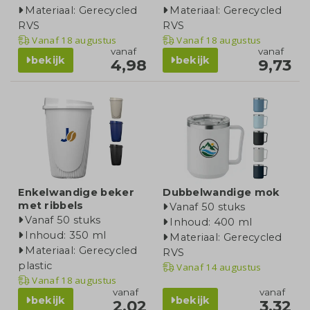
Materiaal: Gerecycled
Materiaal: Gerecycled
RVS
RVS
Vanaf
18 augustus
Vanaf
18 augustus
vanaf
vanaf
bekijk
bekijk
4,98
9,73
Enkelwandige beker
Dubbelwandige mok
met ribbels
Vanaf 50 stuks
Vanaf 50 stuks
Inhoud: 400 ml
Inhoud: 350 ml
Materiaal: Gerecycled
Materiaal: Gerecycled
RVS
plastic
Vanaf
14 augustus
Vanaf
18 augustus
vanaf
vanaf
bekijk
bekijk
2,02
3,32