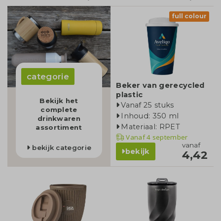
full colour
categorie
Beker van gerecycled
plastic
Bekijk het
Vanaf 25 stuks
complete
Inhoud: 350 ml
drinkwaren
Materiaal: RPET
assortiment
Vanaf
4 september
vanaf
bekijk categorie
bekijk
4,42