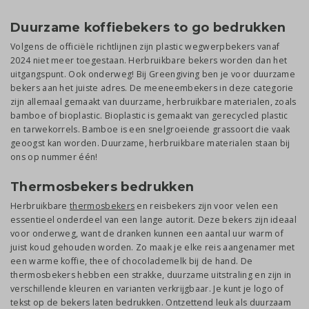
Duurzame koffiebekers to go bedrukken
Volgens de officiële richtlijnen zijn plastic wegwerpbekers vanaf
2024 niet meer toegestaan. Herbruikbare bekers worden dan het
uitgangspunt. Ook onderweg! Bij Greengiving ben je voor duurzame
bekers aan het juiste adres. De meeneembekers in deze categorie
zijn allemaal gemaakt van duurzame, herbruikbare materialen, zoals
bamboe of bioplastic. Bioplastic is gemaakt van gerecycled plastic
en tarwekorrels. Bamboe is een snelgroeiende grassoort die vaak
geoogst kan worden. Duurzame, herbruikbare materialen staan bij
ons op nummer één!
Thermosbekers bedrukken
Herbruikbare
thermosbekers
en reisbekers zijn voor velen een
essentieel onderdeel van een lange autorit. Deze bekers zijn ideaal
voor onderweg, want de dranken kunnen een aantal uur warm of
juist koud gehouden worden. Zo maak je elke reis aangenamer met
een warme koffie, thee of chocolademelk bij de hand. De
thermosbekers hebben een strakke, duurzame uitstraling en zijn in
verschillende kleuren en varianten verkrijgbaar. Je kunt je logo of
tekst op de bekers laten bedrukken. Ontzettend leuk als duurzaam