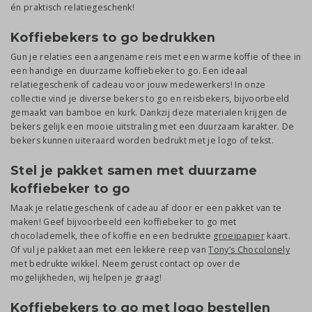
én praktisch relatiegeschenk!
Koffiebekers to go bedrukken
Gun je relaties een aangename reis met een warme koffie of thee in
een handige en duurzame koffiebeker to go. Een ideaal
relatiegeschenk of cadeau voor jouw medewerkers! In onze
collectie vind je diverse bekers to go en reisbekers, bijvoorbeeld
gemaakt van bamboe en kurk. Dankzij deze materialen krijgen de
bekers gelijk een mooie uitstraling met een duurzaam karakter. De
bekers kunnen uiteraard worden bedrukt met je logo of tekst.
Stel je pakket samen met duurzame
koffiebeker to go
Maak je relatiegeschenk of cadeau af door er een pakket van te
maken! Geef bijvoorbeeld een koffiebeker to go met
chocolademelk, thee of koffie en een bedrukte
groeipapier
kaart.
Of vul je pakket aan met een lekkere reep van
Tony’s Chocolonely
met bedrukte wikkel. Neem gerust contact op over de
mogelijkheden, wij helpen je graag!
Koffiebekers to go met logo bestellen