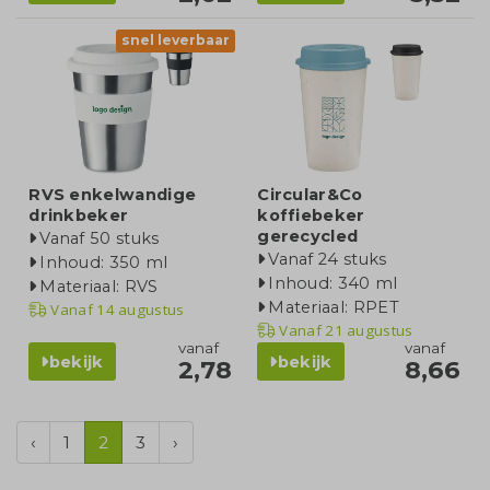
snel leverbaar
RVS enkelwandige
Circular&Co
drinkbeker
koffiebeker
gerecycled
Vanaf 50 stuks
Vanaf 24 stuks
Inhoud: 350 ml
Inhoud: 340 ml
Materiaal: RVS
Materiaal: RPET
Vanaf
14 augustus
Vanaf
21 augustus
vanaf
vanaf
bekijk
bekijk
2,78
8,66
‹
1
2
3
›