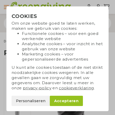
COOKIES
Om onze website goed te laten werken,
maken we gebruik van cookies:
Functionele cookies – voor een goed
werkende website
Drinkwaren
Koffiebekers to go
Reisbeker RVS
Analytische cookies – voor inzicht in het
gebruik van onze website
Reisbeker RVS
Marketing cookies – voor
gepersonaliseerde advertenties
U kunt alle cookies toestaan of de niet strikt
noodzakelijke cookies weigeren. In alle
gevallen gaan we zorgvuldig met uw
gegevens om. Daarover leest u meer in
onze
privacy-policy
en
cookieverklaring
.
Personaliseren
Accepteren