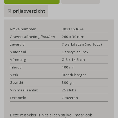
prijsoverzicht
Artikelnummer:
8031163674
Graveerafmeting
Rondom
:
260 x 30 mm
Levertijd:
7 werkdagen (incl. logo)
Materiaal:
Gerecycled RVS
Afmeting:
Ø 8 x 14.5 cm
Inhoud:
400 ml
Merk:
BrandCharger
Gewicht:
300 gr.
Minimaal aantal:
25 stuks
Techniek:
Graveren
Deze reisbeker is niet alleen stijlvol, maar ook