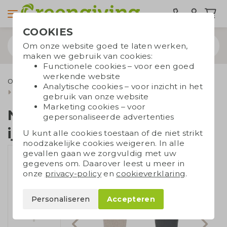
COOKIES
Om onze website goed te laten werken,
maken we gebruik van cookies:
Functionele cookies – voor een goed
werkende website
Outdoor & Vrije tijd
Relatiegeschenken voor buiten
Analytische cookies – voor inzicht in het
Nordic tarwestro ijskrabber
gebruik van onze website
Marketing cookies – voor
Nordic tarwestro
gepersonaliseerde advertenties
ijskrabber
U kunt alle cookies toestaan of de niet strikt
noodzakelijke cookies weigeren. In alle
gevallen gaan we zorgvuldig met uw
gegevens om. Daarover leest u meer in
onze
privacy-policy
en
cookieverklaring
.
Personaliseren
Accepteren