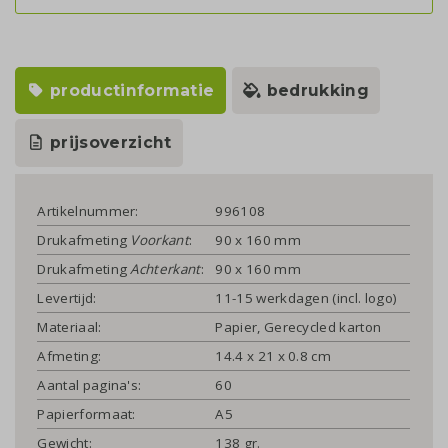
productinformatie
bedrukking
prijsoverzicht
Artikelnummer:
996108
Drukafmeting
Voorkant
:
90 x 160 mm
Drukafmeting
Achterkant
:
90 x 160 mm
Levertijd:
11-15 werkdagen (incl. logo)
Materiaal:
Papier, Gerecycled karton
Afmeting:
14.4 x 21 x 0.8 cm
Aantal pagina's:
60
Papierformaat:
A5
Gewicht:
138 gr.