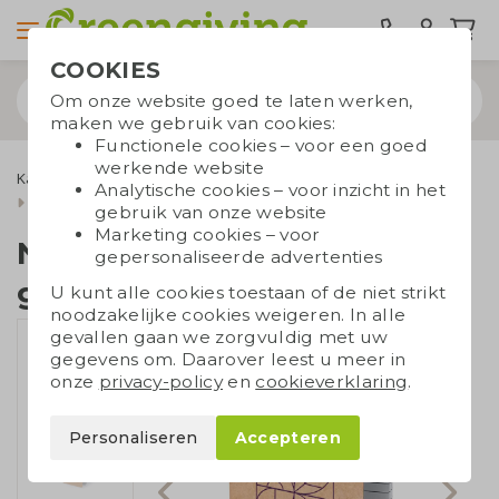
COOKIES
Om onze website goed te laten werken,
maken we gebruik van cookies:
Functionele cookies – voor een goed
werkende website
Kantoorartikelen
Notitieboekjes
Notitieboekjes A5/A6
Analytische cookies – voor inzicht in het
Notitieboek gerecycled karton
gebruik van onze website
Marketing cookies – voor
Notitieboek
gepersonaliseerde advertenties
gerecycled karton
U kunt alle cookies toestaan of de niet strikt
noodzakelijke cookies weigeren. In alle
gevallen gaan we zorgvuldig met uw
gegevens om. Daarover leest u meer in
onze
privacy-policy
en
cookieverklaring
.
Personaliseren
Accepteren