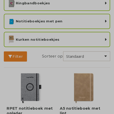
Ringbandboekjes
Notitieboekjes met pen
Kurken notitieboekjes
Sorteer op
Filter
RPET notitieboek met
A5 notitieboek met
oplader
lint