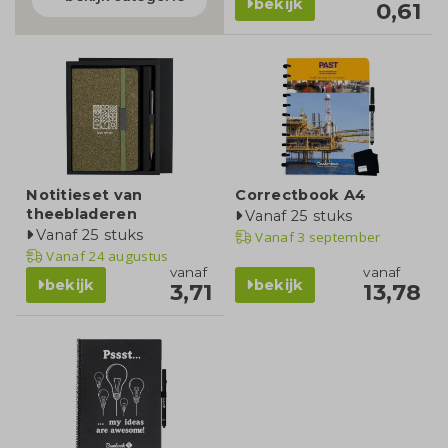
bekijk
0,61
Notitieset van
Correctbook A4
theebladeren
Vanaf 25 stuks
Vanaf 25 stuks
Vanaf
3 september
Vanaf
24 augustus
vanaf
vanaf
bekijk
bekijk
3,71
13,78