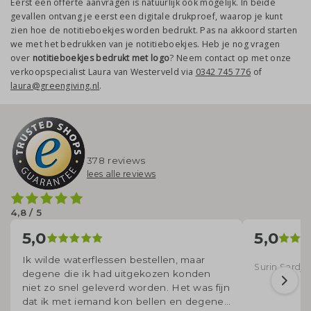
Eerst een offerte aanvragen is natuurlijk ook mogelijk. In beide
gevallen ontvang je eerst een digitale drukproef, waarop je kunt
zien hoe de notitieboekjes worden bedrukt. Pas na akkoord starten
we met het bedrukken van je notitieboekjes. Heb je nog vragen
over
notitieboekjes bedrukt met logo
? Neem contact op met onze
verkoopspecialist Laura van Westerveld via
0342 745 776
of
laura@greengiving.nl
.
378 reviews
lees alle reviews
4,8 / 5
5,0
5,0
Ik wilde waterflessen bestellen, maar
Surin Sardjoe
degene die ik had uitgekozen konden
niet zo snel geleverd worden. Het was fijn
dat ik met iemand kon bellen en degene