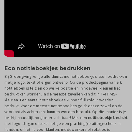
Eco notitieboekjes bedrukken
Bij Greengiving kun je alle duurzame notitieboekjes laten bedrukken
met je logo, tekst of eigen ontwerp. Op de productpagina van elk
notitieboek is te zien op welke positie en in hoeveel kleuren het
bedrukt kan worden. In de meeste gevallen kan dit in 1-4 PMS-
kleuren. Een aantal notitieboekjes kunnen full colour worden
bedrukt. Voor de meeste notitieboekjes geldt dat ze zowel op de
voorkant als achterkant kunnen worden bedrukt. Op die manier is je
bedrijf natuurlijk nog beter zichtbaar! Met een
notitieboekje bedrukt
met logo, slogan of tekst heb je een prachtig (relatie)geschenk in
handen, of het nu voor klanten, medewerkers of relaties is.