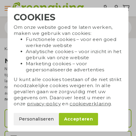
COOKIES
Om onze website goed te laten werken,
maken we gebruik van cookies:
Functionele cookies – voor een goed
werkende website
Kantoorartikelen
Notitieboekjes
Analytische cookies – voor inzicht in het
gebruik van onze website
Notitieboekjes bedrukken
Marketing cookies – voor
Notitieboekjes blijven ontzettend
handig
, zelfs in dit digitale
gepersonaliseerde advertenties
tijdperk. Daar kun je perfect op inspelen door notitieboekjes te
U kunt alle cookies toestaan of de niet strikt
laten
bedrukken met je logo
en uit te delen als geschenk. Bedrukte
noodzakelijke cookies weigeren. In alle
notitieboekjes zijn praktische geschenken. Bij Greengiving ben je
gevallen gaan we zorgvuldig met uw
aan het juiste adres voor een groot assortiment met
duurzame
gegevens om. Daarover leest u meer in
notitieboekjes
in allerlei kleuren en formaten.
onze
privacy-policy
en
cookieverklaring
.
Notitieboekjes A5/A6
Personaliseren
Accepteren