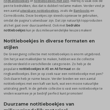
ringbandboekjes
of
notitieboekjes met pen
. Hierbij is vaak ook de
pen te bedrukken, dus dat is dubbel reclame maken. Verder vind je
een aantal
uitwisbare notitieboekjes
, zoals de
Bambooks
en
Correctbooks. Deze boekjes zijn steeds opnieuw te gebruiken,
omdat de pagina's uitwisbaar zijn. Dat zijn natuurlijk topproducten
als het gaat over duurzaamheid. Ook met
bedrukte
notitieboekjes
kun je dus milieuvriendelijke keuzes maken!
Notitieboekjes in diverse formaten en
stijlen
De Greengiving collectie met notitieboekjes is enorm uitgebreid.
Om het je wat makkelijker te maken, hebben we de collectie
onderverdeeld in verschillende categorieën. Zo heb je de
populaire
notitieboekjes in A5 en A6 formaat
en de
ringbandboekjes. Ben je op zoek naar een notitieboekje met pen?
Ook daarin heb je ruime keuze. Verder bieden we een aantal
notitieboekjes met een kaft van kurk, wat een mooie natuurlijke
uitstraling geeft. In de gehele collectie is vast een notitieboekje te
vinden waarmee je je bedrijf perfect kunt promoten!
Duurzame notitieboekjes van