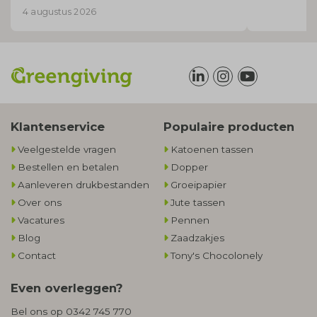
voor mij uitzocht welke flessen wel op
4 augustus 2026
korte termijn geleverd konden worden.
Klantenservice
Populaire producten
Veelgestelde vragen
Katoenen tassen
Bestellen en betalen
Dopper
Aanleveren drukbestanden
Groeipapier
Over ons
Jute tassen
Vacatures
Pennen
Blog
Zaadzakjes
Contact
Tony's Chocolonely
Even overleggen?
Bel ons op
0342 745 770