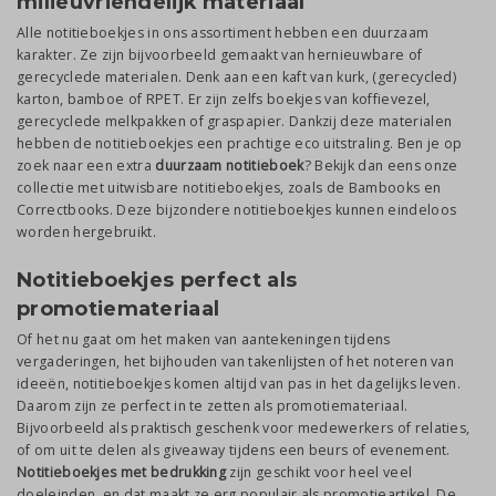
milieuvriendelijk materiaal
Alle notitieboekjes in ons assortiment hebben een duurzaam
karakter. Ze zijn bijvoorbeeld gemaakt van hernieuwbare of
gerecyclede materialen. Denk aan een kaft van kurk, (gerecycled)
karton, bamboe of RPET. Er zijn zelfs boekjes van koffievezel,
gerecyclede melkpakken of graspapier. Dankzij deze materialen
hebben de notitieboekjes een prachtige eco uitstraling. Ben je op
zoek naar een extra
duurzaam notitieboek
? Bekijk dan eens onze
collectie met uitwisbare notitieboekjes, zoals de Bambooks en
Correctbooks. Deze bijzondere notitieboekjes kunnen eindeloos
worden hergebruikt.
Notitieboekjes perfect als
promotiemateriaal
Of het nu gaat om het maken van aantekeningen tijdens
vergaderingen, het bijhouden van takenlijsten of het noteren van
ideeën, notitieboekjes komen altijd van pas in het dagelijks leven.
Daarom zijn ze perfect in te zetten als promotiemateriaal.
Bijvoorbeeld als praktisch geschenk voor medewerkers of relaties,
of om uit te delen als giveaway tijdens een beurs of evenement.
Notitieboekjes met bedrukking
zijn geschikt voor heel veel
doeleinden, en dat maakt ze erg populair als promotieartikel. De