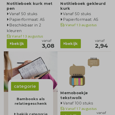
Notitieboek kurk met
Notitieboek gekleurd
pen
kurk
Vanaf 50 stuks
Vanaf 50 stuks
Papierformaat: A5
Papierformaat: A5
Vanaf
13 augustus
Beschikbaar in 2
kleuren
Vanaf
13 augustus
vanaf
vanaf
bekijk
bekijk
3,08
2,94
categorie
Memoboekje
tekstwolk
Bambooks als
Vanaf 100 stuks
relatiegeschenk
Vanaf
17 augustus
vanaf
bekijk categorie