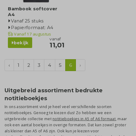
Bambook softcover
A4
Vanaf 25 stuks
Papierformaat: A4
Vanaf
17 augustus
vanaf
bekijk
11,01
‹
1
2
3
4
5
6
›
Uitgebreid assortiment bedrukte
notitieboekjes
In ons assortiment vind je heel veel verschillende soorten
notitieboekjes. Genoeg te kiezen dus! Zo hebben we een
uitgebreide collectie met
notitieboekjes in A5 of A6 formaat
, maar
ook een aantal boekjes in overige formaten. Dat kan zowel groter
als kleiner dan A5 of A6 zijn. Ook kun je kiezen voor