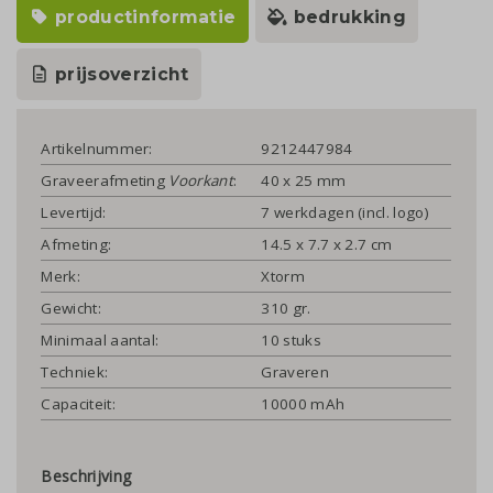
productinformatie
bedrukking
prijsoverzicht
Artikelnummer:
9212447984
Graveerafmeting
Voorkant
:
40 x 25 mm
Levertijd:
7 werkdagen (incl. logo)
Afmeting:
14.5 x 7.7 x 2.7 cm
Merk:
Xtorm
Gewicht:
310 gr.
Minimaal aantal:
10 stuks
Techniek:
Graveren
Capaciteit:
10000 mAh
Beschrijving