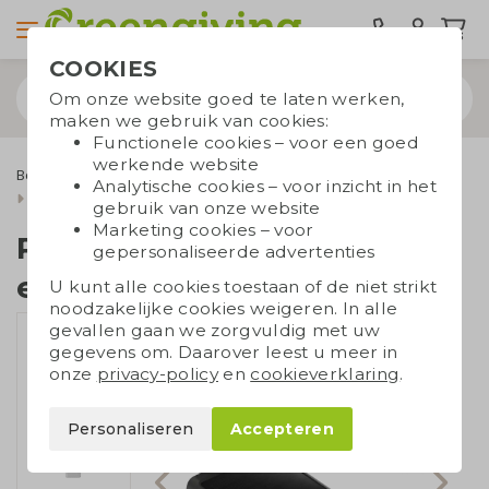
COOKIES
Om onze website goed te laten werken,
maken we gebruik van cookies:
Functionele cookies – voor een goed
werkende website
Bespaarproducten
Powerbanks
Analytische cookies – voor inzicht in het
Powerbank op zonne-energie met licht
gebruik van onze website
Marketing cookies – voor
Powerbank op zonne-
gepersonaliseerde advertenties
energie met licht
U kunt alle cookies toestaan of de niet strikt
noodzakelijke cookies weigeren. In alle
gevallen gaan we zorgvuldig met uw
gegevens om. Daarover leest u meer in
onze
privacy-policy
en
cookieverklaring
.
Personaliseren
Accepteren