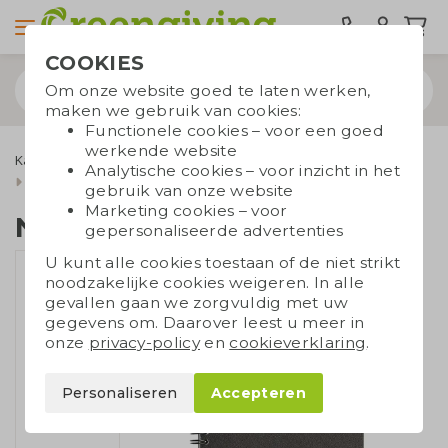
COOKIES
Om onze website goed te laten werken,
maken we gebruik van cookies:
Functionele cookies – voor een goed
werkende website
Kantoorartikelen
Notitieboekjes
Ringbandboekjes
Analytische cookies – voor inzicht in het
Notitieboek koffie A5
gebruik van onze website
Marketing cookies – voor
Notitieboek koffie A5
gepersonaliseerde advertenties
U kunt alle cookies toestaan of de niet strikt
noodzakelijke cookies weigeren. In alle
gevallen gaan we zorgvuldig met uw
gegevens om. Daarover leest u meer in
onze
privacy-policy
en
cookieverklaring
.
Personaliseren
Accepteren