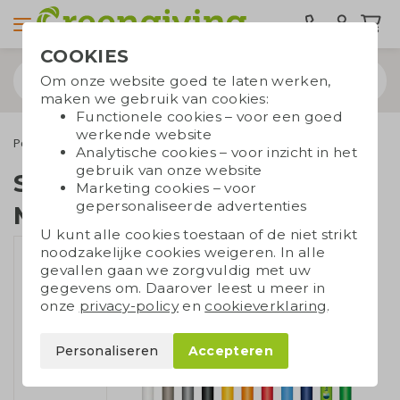
COOKIES
Om onze website goed te laten werken,
maken we gebruik van cookies:
Functionele cookies – voor een goed
werkende website
Pennen
Senator pennen
Senator pen Trento Matt Recycled
Analytische cookies – voor inzicht in het
gebruik van onze website
Senator pen Trento
Marketing cookies – voor
gepersonaliseerde advertenties
Matt Recycled
U kunt alle cookies toestaan of de niet strikt
noodzakelijke cookies weigeren. In alle
gevallen gaan we zorgvuldig met uw
gegevens om. Daarover leest u meer in
onze
privacy-policy
en
cookieverklaring
.
Personaliseren
Accepteren