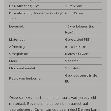
Drukafmeting
Clip
:
35 x 6 mm
Drukafmeting
Houderbedrukking
60 x 30 mm
360°
:
Levertijd:
15 werkdagen (incl.
logo)
Materiaal:
Gerecycled PET
Afmeting:
ø 1 x 14.5 cm
Schrijfkleur:
Blauw of zwart
Merk:
Senator
Minimaal aantal:
500 stuks
Geproduceerd in de
Regio van herkomst:
EU
Deze strakke, matte pen is gemaakt van gerecyceld
materiaal. Bovendien is de pen klimaatneutraal
geproduceerd. Op en top duurzaam dus! De pen komt