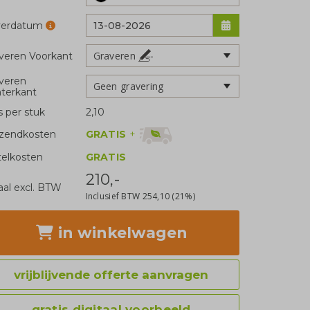
verdatum
Graveren
veren Voorkant
veren
Geen gravering
terkant
js per stuk
2,10
GRATIS
+
zendkosten
telkosten
GRATIS
210,-
aal excl. BTW
Inclusief BTW
254,10
(21%)
in winkelwagen
vrijblijvende offerte aanvragen
gratis digitaal voorbeeld