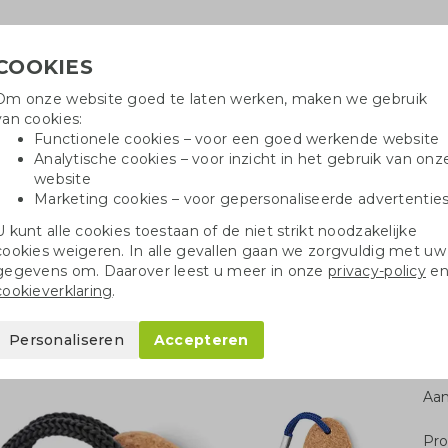
COOKIES
Om onze website goed te laten werken, maken we gebruik
Hulpli
van cookies:
in
Functionele cookies – voor een goed werkende website
Analytische cookies – voor inzicht in het gebruik van onz
website
Marketing cookies – voor gepersonaliseerde advertentie
r
Katoenen tassen
Pennen
Dopp
U kunt alle cookies toestaan of de niet strikt noodzakelijke
cookies weigeren. In alle gevallen gaan we zorgvuldig met uw
met logo
Drijvende sleutelhanger
gegevens om. Daarover leest u meer in onze
privacy-policy
e
cookieverklaring
.
hanger
Personaliseren
Accepteren
Aan
Pro