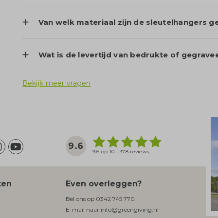
Van welk materiaal zijn de sleutelhangers 
Wat is de levertijd van bedrukte of gegrave
Bekijk meer vragen
9.6
9.6 op 10 - 378 reviews
ten
Even overleggen?
Bel ons op
0342 745 770
E-mail naar
info@greengiving.nl