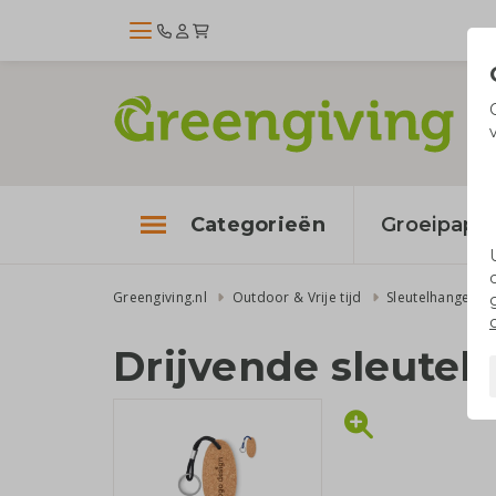
Categorieën
Groeipapie
Greengiving.nl
Outdoor & Vrije tijd
Sleutelhangers 
Drijvende sleutel