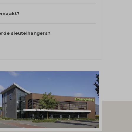
gemaakt?
erde sleutelhangers?