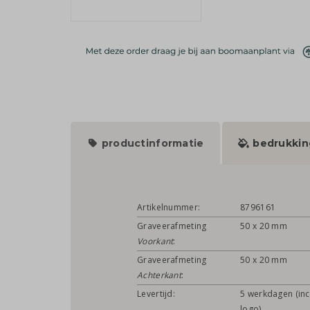
productinformatie
bedrukkin
Artikelnummer:
8796161
Graveerafmeting
50 x 20 mm
Voorkant
:
Graveerafmeting
50 x 20 mm
Achterkant
:
Levertijd:
5 werkdagen (inc
logo)