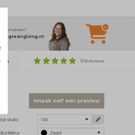
0
jn inschakelen?
fo@greengiving.nl
e
s
ers
378 reviews
n
maak zelf een preview
100
tal stuks
Zwart
ductkleur