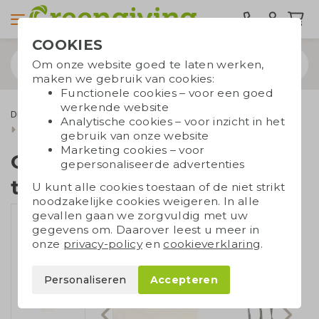
COOKIES
Om onze website goed te laten werken,
maken we gebruik van cookies:
Functionele cookies – voor een goed
werkende website
Duurzame tassen
Draagtassen
Katoenen tassen
Analytische cookies – voor inzicht in het
Tassen van gerecycled katoen
Gerecyclede katoenen tas
gebruik van onze website
Marketing cookies – voor
Gerecyclede katoenen
gepersonaliseerde advertenties
tas
U kunt alle cookies toestaan of de niet strikt
noodzakelijke cookies weigeren. In alle
gevallen gaan we zorgvuldig met uw
gegevens om. Daarover leest u meer in
onze
privacy-policy
en
cookieverklaring
.
Personaliseren
Accepteren