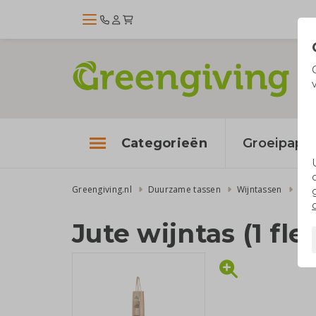
Categorieën
Groeipapie
Greengiving.nl
Duurzame tassen
Wijntassen
Jute
Jute wijntas (1 fles