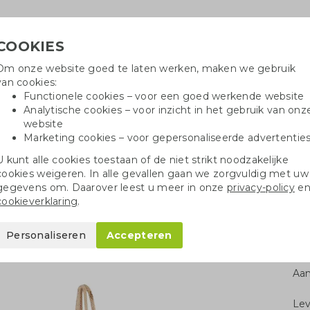
COOKIES
Om onze website goed te laten werken, maken we gebruik
Hulpli
van cookies:
in
Functionele cookies – voor een goed werkende website
Analytische cookies – voor inzicht in het gebruik van onz
website
Marketing cookies – voor gepersonaliseerde advertentie
r
Katoenen tassen
Pennen
Dopp
U kunt alle cookies toestaan of de niet strikt noodzakelijke
cookies weigeren. In alle gevallen gaan we zorgvuldig met uw
 wijntas (1 fles)
gegevens om. Daarover leest u meer in onze
privacy-policy
e
cookieverklaring
.
)
Personaliseren
Accepteren
Aan
Le