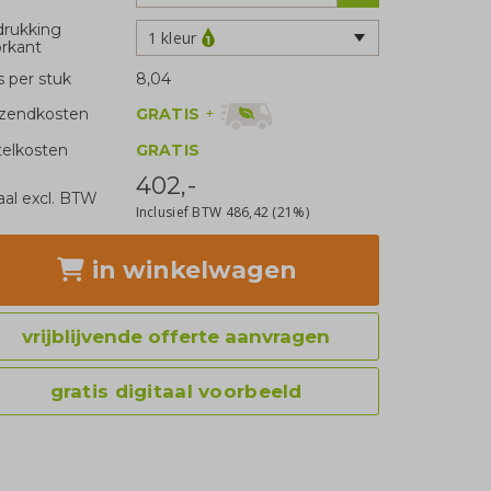
rukking
1 kleur
rkant
js per stuk
8,04
GRATIS
+
zendkosten
telkosten
GRATIS
402,-
aal excl. BTW
Inclusief BTW
486,42
(21%)
in winkelwagen
vrijblijvende offerte aanvragen
gratis digitaal voorbeeld