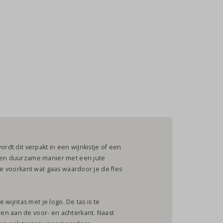
ordt dit verpakt in een wijnkistje of een
e en duurzame manier met een jute
de voorkant wat gaas waardoor je de fles
e wijntas met je logo. De tas is te
en aan de voor- en achterkant. Naast