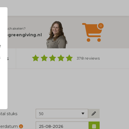
0
jn inschakelen?
fo@greengiving.nl
e
s
ers
378 reviews
n
50
tal stuks
verdatum