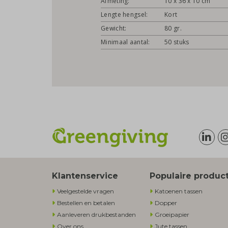
Afmeting:
10 x 36 x 10 cm
Lengte hengsel:
Kort
Gewicht:
80 gr.
Minimaal aantal:
50 stuks
Klantenservice
Populaire produc
Veelgestelde vragen
Katoenen tassen
Bestellen en betalen
Dopper
Aanleveren drukbestanden
Groeipapier
Over ons
Jute tassen