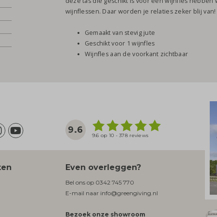
deze tas die geschikt is voor één wijnfles hebbe
wijnflessen. Daar worden je relaties zeker blij van!
Gemaakt van stevig jute
Geschikt voor 1 wijnfles
Wijnfles aan de voorkant zichtbaar
9.6
9.6 op 10 - 378 reviews
ten
Even overleggen?
Bel ons op
0342 745 770
E-mail naar
info@greengiving.nl
Bezoek onze showroom