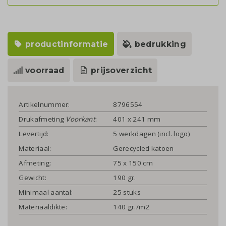
productinformatie
bedrukking
voorraad
prijsoverzicht
Artikelnummer:
8796554
Drukafmeting
Voorkant
:
401 x 241 mm
Levertijd:
5 werkdagen (incl. logo)
Materiaal:
Gerecycled katoen
Afmeting:
75 x 150 cm
Gewicht:
190 gr.
Minimaal aantal:
25 stuks
Materiaaldikte:
140 gr./m2