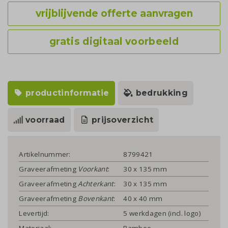
vrijblijvende offerte aanvragen
gratis digitaal voorbeeld
productinformatie
bedrukking
voorraad
prijsoverzicht
Artikelnummer:
8799421
Graveerafmeting
Voorkant
:
30 x 135 mm
Graveerafmeting
Achterkant
:
30 x 135 mm
Graveerafmeting
Bovenkant
:
40 x 40 mm
Levertijd:
5 werkdagen (incl. logo)
Materiaal:
Bamboe