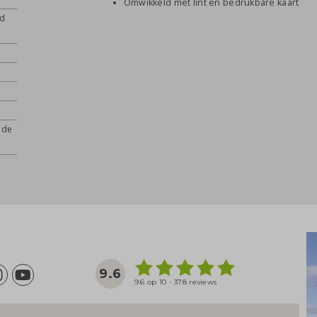
Omwikkeld met lint en bedrukbare kaart
ed
 de
9.6
9.6 op 10 - 378 reviews