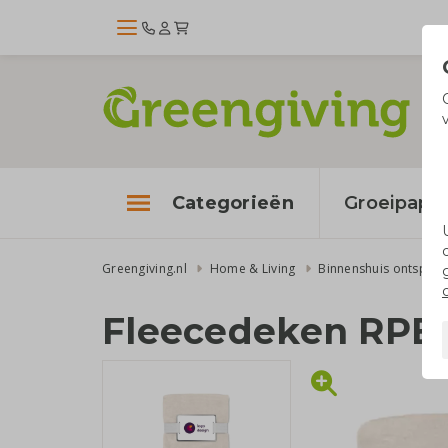
Categorieën
Groeipapie
Greengiving.nl
Home & Living
Binnenshuis ontspan
Fleecedeken RPE