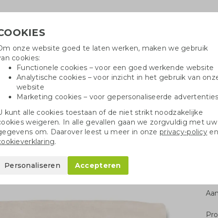
COOKIES
Om onze website goed te laten werken, maken we gebruik
Hulpli
van cookies:
in
Functionele cookies – voor een goed werkende website
Analytische cookies – voor inzicht in het gebruik van onz
website
Marketing cookies – voor gepersonaliseerde advertentie
r
Katoenen tassen
Pennen
Dopp
U kunt alle cookies toestaan of de niet strikt noodzakelijke
cookies weigeren. In alle gevallen gaan we zorgvuldig met uw
nen
Fleecedeken RPET
gegevens om. Daarover leest u meer in onze
privacy-policy
e
cookieverklaring
.
T
Personaliseren
Accepteren
Aan
Pro