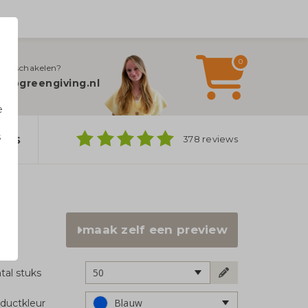
0
jn inschakelen?
fo@greengiving.nl
e
s
ers
378 reviews
n
maak zelf een preview
50
tal stuks
Blauw
ductkleur