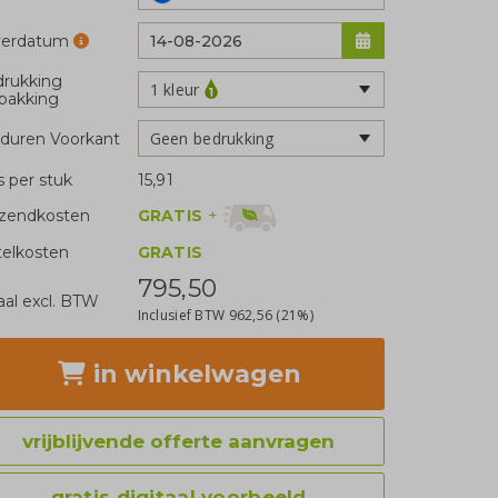
verdatum
rukking
1 kleur
pakking
Geen bedrukking
duren Voorkant
js per stuk
15,91
GRATIS
+
zendkosten
telkosten
GRATIS
795,50
aal excl. BTW
Inclusief BTW
962,56
(21%)
in winkelwagen
vrijblijvende offerte aanvragen
gratis digitaal voorbeeld