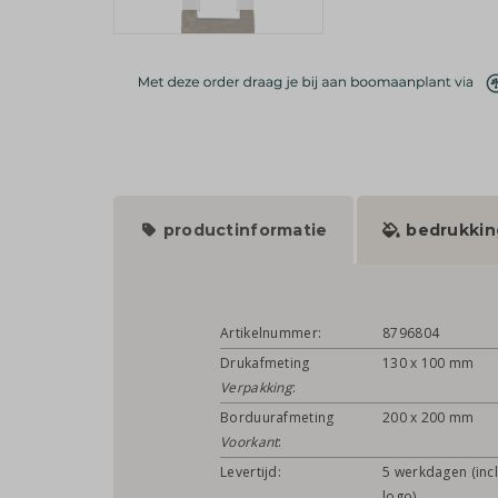
productinformatie
bedrukkin
Artikelnummer:
8796804
Drukafmeting
130 x 100 mm
Verpakking
:
Borduurafmeting
200 x 200 mm
Voorkant
:
Levertijd:
5 werkdagen (incl
logo)