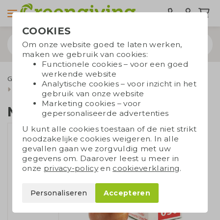
COOKIES
Om onze website goed te laten werken,
maken we gebruik van cookies:
Functionele cookies – voor een goed
werkende website
Groene relatiegeschenken
Bloembollen
Analytische cookies – voor inzicht in het
Mini bloembollen box
gebruik van onze website
Marketing cookies – voor
Mini bloembollen box
gepersonaliseerde advertenties
U kunt alle cookies toestaan of de niet strikt
noodzakelijke cookies weigeren. In alle
gevallen gaan we zorgvuldig met uw
gegevens om. Daarover leest u meer in
onze
privacy-policy
en
cookieverklaring
.
Personaliseren
Accepteren