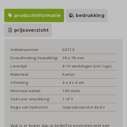
productinformatie
bedrukking
prijsoverzicht
Artikelnummer:
60713
Drukafmeting
Verpakking
:
39 x 78 mm
Levertijd:
8-10 werkdagen (incl. logo)
Materiaal:
Karton
Afmeting:
4 x 4 x 4 cm
Minimaal aantal:
100 stuks
Stuks per verpakking:
1 of 3
Regio van herkomst:
Geproduceerd in de EU
Wat is er leuker dan je bedrijf te promoten met een